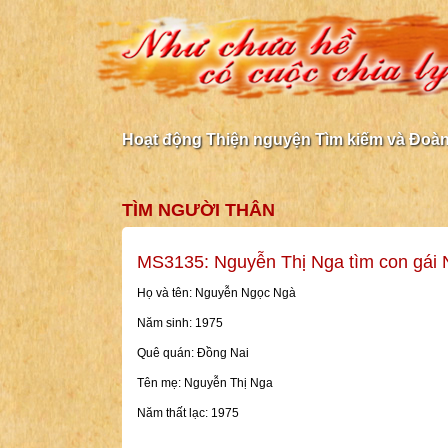
Hoạt động Thiện nguyện Tìm kiếm và Đoàn 
TÌM NGƯỜI THÂN
MS3135: Nguyễn Thị Nga tìm con gái
Họ và tên: Nguyễn Ngọc Ngà
Năm sinh: 1975
Quê quán: Đồng Nai
Tên mẹ: Nguyễn Thị Nga
Năm thất lạc: 1975