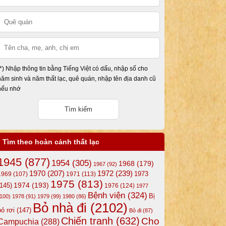
(*) Nhập thông tin bằng Tiếng Việt có dấu, nhập số cho
năm sinh và năm thất lạc, quê quán, nhập tên địa danh cũ
nếu nhớ
Tìm theo hoàn cảnh thất lạc
1945
(877)
1954
(305)
1968
(179)
1967
(92)
1972
(239)
1970
(207)
1973
1969
(107)
1971
(113)
1975
(813)
1974
(193)
(145)
1976
(124)
1977
Bệnh viện
(324)
Bị
(100)
1978
(91)
1979
(99)
1980
(86)
Bỏ nhà đi
(2102)
bỏ rơi
(147)
Bỏ đi
(87)
Chiến tranh
(632)
Cho
Campuchia
(288)