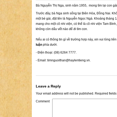
Bà Nguyễn Thị Nga, sinh năm 1955, mong tìm lại con gái 
Trước đây, bà Nga sinh sống tại Biên Hòa, Đồng Nai. Khôn
một bé gái, đặt tên là Nguyễn Ngọc Ngà. Khoảng tháng 
mang cho một cô nhi viện, có thể là cô nhi viện Tam Bìn
không còn dấu vết nào để đi tìm con.
Nếu ai có thông tin gì về trường hợp này, xin vui lòng liê
luận
phía dưới.
- Điện thoại: (08) 6264 7777.
- Email:
timnguoithan@haylentieng.vn
.
Leave a Reply
Your email address will not be published.
Required field
Comment