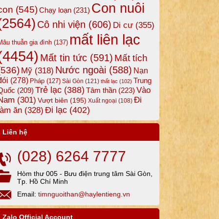
Con nuôi
con
(545)
Chạy loạn
(231)
(2564)
Cô nhi viện
(606)
Di cư
(355)
mất liên lạc
Mâu thuẫn gia đình
(137)
(4454)
Mất tin tức
(591)
Mất tích
Nước ngoài
(588)
(536)
Mỹ
(318)
Nạn
đói
(278)
Trung
Pháp
(127)
Sài Gòn
(121)
thất lạc
(102)
Trẻ lạc
(388)
Vào
Tâm thần
(223)
Quốc
(209)
Nam
(301)
Đi
Vượt biên
(195)
Xuất ngoại
(108)
Đi lạc
(402)
làm ăn
(328)
Liên hệ
(028) 6264 7777
Hòm thư 005 - Bưu điện trung tâm Sài Gòn,
Tp. Hồ Chí Minh
Email:
timnguoithan@haylentieng.vn
Zalo Official Account