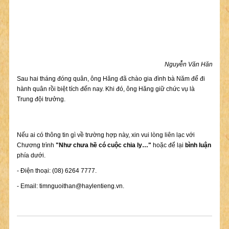
Nguyễn Văn Hăng
Sau hai tháng đóng quân, ông Hăng đã chào gia đình bà Năm để đi
hành quân rồi biệt tích đến nay. Khi đó, ông Hăng giữ chức vụ là
Trung đội trưởng.
Nếu ai có thông tin gì về trường hợp này, xin vui lòng liên lạc với
Chương trình
"Như chưa hề có cuộc chia ly…"
hoặc để lại
bình luận
phía dưới.
- Điện thoại: (08) 6264 7777.
- Email:
timnguoithan@haylentieng.vn
.