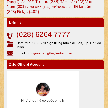
Trẻ lạc
(388)
Vào
Tâm thần
(223)
Trung Quốc
(209)
Nam
(301)
Đi làm ăn
Vượt biên
(195)
Xuất ngoại
(108)
Đi lạc
(402)
(328)
Liên hệ
(028) 6264 7777
Hòm thư 005 - Bưu điện trung tâm Sài Gòn, Tp. Hồ Chí
Minh
Email:
timnguoithan@haylentieng.vn
Zalo Official Account