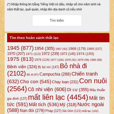
(*) Nhập thông tin bằng Tiếng Việt có dấu, nhập số cho năm sinh và
năm thất lạc, quê quán, nhập tên địa danh cũ nếu nhớ
Tìm theo hoàn cảnh thất lạc
1945
(877)
1954
(305)
1968
(179)
1969
(107)
1967
(92)
1972
(239)
1970
(207)
1974
(193)
1973
(145)
1971
(113)
1975
(813)
1976
(124)
1977
(100)
1978
(91)
1979
(99)
1980
(86)
Bỏ nhà đi
Bệnh viện
(324)
Bị bỏ rơi
(147)
(2102)
Chiến tranh
Campuchia
(288)
Bỏ đi
(87)
Con nuôi
(632)
Cho con
(545)
Chạy loạn
(231)
(2564)
Cô nhi viện
(606)
Di cư
(355)
Mâu thuẫn
mất liên lạc
(4454)
Mất tin
gia đình
(137)
tức
(591)
Nước ngoài
Mất tích
(536)
Mỹ
(318)
(588)
Nạn đói
(278)
Pháp
(127)
Sài Gòn
(121)
thất lạc
(102)