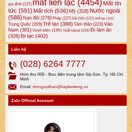
mất liên lạc
(4454)
Mất tin
gia đình
(137)
tức
(591)
Nước ngoài
Mất tích
(536)
Mỹ
(318)
(588)
Nạn đói
(278)
Pháp
(127)
Sài Gòn
(121)
thất lạc
(102)
Trẻ lạc
(388)
Vào
Tâm thần
(223)
Trung Quốc
(209)
Nam
(301)
Đi làm ăn
Vượt biên
(195)
Xuất ngoại
(108)
Đi lạc
(402)
(328)
Liên hệ
(028) 6264 7777
Hòm thư 005 - Bưu điện trung tâm Sài Gòn, Tp. Hồ Chí
Minh
Email:
timnguoithan@haylentieng.vn
Zalo Official Account