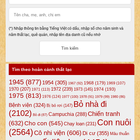
(*) Nhập thông tin bằng Tiếng Việt có dấu, nhập số cho năm sinh và
năm thất lạc, quê quán, nhập tên địa danh cũ nếu nhớ
Tìm theo hoàn cảnh thất lạc
1945
(877)
1954
(305)
1968
(179)
1969
(107)
1967
(92)
1972
(239)
1970
(207)
1974
(193)
1973
(145)
1971
(113)
1975
(813)
1976
(124)
1977
(100)
1978
(91)
1979
(99)
1980
(86)
Bỏ nhà đi
Bệnh viện
(324)
Bị bỏ rơi
(147)
(2102)
Chiến tranh
Campuchia
(288)
Bỏ đi
(87)
Con nuôi
(632)
Cho con
(545)
Chạy loạn
(231)
(2564)
Cô nhi viện
(606)
Di cư
(355)
Mâu thuẫn