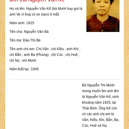
Họ và tên: Nguyễn Văn Kế (bà Mười hay gọi là
anh Ve vì ông có ve (sẹo) ở mắt.
Năm sinh: 1925
Tên cha: Nguyễn Văn Bả
Tên mẹ: Đào Thị Bé
Tên anh-chị-em: Chị Vân ; chị Kiều ; anh Khi ;
chị Bẳn ; anh Ba (Phùng) ; chị Cúc ; chị Huê ;
chị Nụ ; em Mười
Năm thất lạc: 1945
Bà Nguyễn Thị Mười
mong muốn tìm anh tên
là Nguyễn Văn Kế, sinh
khoảng năm 1925, tại
Thái Bình. Ông Kế còn
có các anh chị em là
Vân, Kiểu, Khi, Bẳn, Ba,
Cúc, Huê và Nụ.