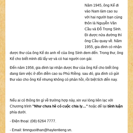
Năm 1945, ông Kế đi
vào Nam làm cao su
với hai người bạn cùng
thôn là Nguyễn Văn
Cầu và Đỗ Trọng Sính.
Đi được nửa đường thì
ông Cầu quay về. Năm
1955, gia đình có nhận
được thư của ông Kế do anh rể của ông Sính đem đến. Trong thư, ông
Kế cho biết mình đã lấy vợ và có hai người con gái.
Đến năm 1956, gia đình lại nhận được thư của ông Kế cho biết ông
đang làm việc ở đồn điền cao su Phú Riềng. sau đó, gia đình có gửi
thư vào cho ông Kế nhưng không có phản hồi, rồi biệt tích đến nay.
Nếu ai có thông tin gì về trường hợp này, xin vui lòng liên lạc với
Chương trình
"Như chưa hề có cuộc chia ly…"
hoặc để lại
bình luận
phía dưới.
- Điện thoại: (08) 6264 7777.
- Email:
timnguoithan@haylentieng.vn
.