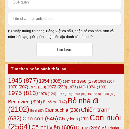
(*) Nhập thông tin bằng Tiếng Việt có dấu, nhập số cho năm sinh và
năm thất lạc, quê quán, nhập tên địa danh cũ nếu nhớ
Tìm theo hoàn cảnh thất lạc
1945
(877)
1954
(305)
1968
(179)
1969
(107)
1967
(92)
1972
(239)
1970
(207)
1974
(193)
1973
(145)
1971
(113)
1975
(813)
1976
(124)
1977
(100)
1978
(91)
1979
(99)
1980
(86)
Bỏ nhà đi
Bệnh viện
(324)
Bị bỏ rơi
(147)
(2102)
Chiến tranh
Campuchia
(288)
Bỏ đi
(87)
Con nuôi
(632)
Cho con
(545)
Chạy loạn
(231)
(2564)
Cô nhi viện
(606)
Di cư
(355)
Mâu thuẫn