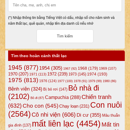
(*) Nhập thông tin bằng Tiếng Việt có dấu, nhập số cho năm sinh và
năm thất lạc, quê quán, nhập tên địa danh cũ nếu nhớ
Tìm theo hoàn cảnh thất lạc
1945
(877)
1954
(305)
1968
(179)
1969
(107)
1967
(92)
1972
(239)
1970
(207)
1974
(193)
1973
(145)
1971
(113)
1975
(813)
1976
(124)
1977
(100)
1978
(91)
1979
(99)
1980
(86)
Bỏ nhà đi
Bệnh viện
(324)
Bị bỏ rơi
(147)
(2102)
Chiến tranh
Campuchia
(288)
Bỏ đi
(87)
Con nuôi
(632)
Cho con
(545)
Chạy loạn
(231)
(2564)
Cô nhi viện
(606)
Di cư
(355)
Mâu thuẫn
mất liên lạc
(4454)
Mất tin
gia đình
(137)