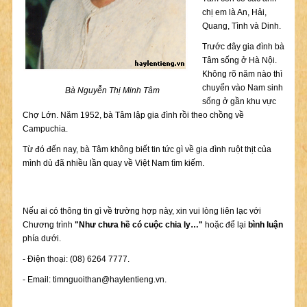
chị em là An, Hải,
Quang, Tình và Dinh.
Trước đây gia đình bà
Tâm sống ở Hà Nội.
Không rõ năm nào thì
chuyển vào Nam sinh
Bà Nguyễn Thị Minh Tâm
sống ở gần khu vực
Chợ Lớn. Năm 1952, bà Tâm lập gia đình rồi theo chồng về
Campuchia.
Từ đó đến nay, bà Tâm không biết tin tức gì về gia đình ruột thịt của
mình dù đã nhiều lần quay về Việt Nam tìm kiếm.
Nếu ai có thông tin gì về trường hợp này, xin vui lòng liên lạc với
Chương trình
"Như chưa hề có cuộc chia ly…"
hoặc để lại
bình luận
phía dưới.
- Điện thoại: (08) 6264 7777.
- Email:
timnguoithan@haylentieng.vn
.