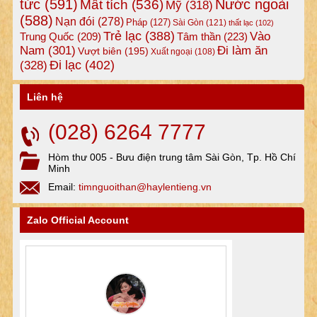
tức
(591)
Nước ngoài
Mất tích
(536)
Mỹ
(318)
(588)
Nạn đói
(278)
Pháp
(127)
Sài Gòn
(121)
thất lạc
(102)
Trẻ lạc
(388)
Vào
Tâm thần
(223)
Trung Quốc
(209)
Nam
(301)
Đi làm ăn
Vượt biên
(195)
Xuất ngoại
(108)
Đi lạc
(402)
(328)
Liên hệ
(028) 6264 7777
Hòm thư 005 - Bưu điện trung tâm Sài Gòn, Tp. Hồ Chí
Minh
Email:
timnguoithan@haylentieng.vn
Zalo Official Account