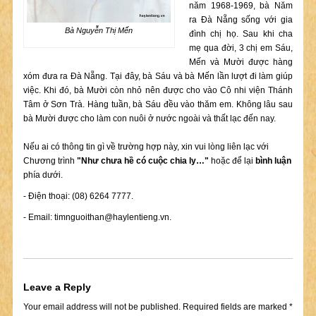
năm 1968-1969, bà Năm
ra Đà Nẵng sống với gia
Bà Nguyễn Thị Mến
đình chị họ. Sau khi cha
mẹ qua đời, 3 chị em Sáu,
Mến và Mười được hàng
xóm đưa ra Đà Nẵng. Tại đây, bà Sáu và bà Mến lần lượt đi làm giúp
việc. Khi đó, bà Mười còn nhỏ nên được cho vào Cô nhi viện Thánh
Tâm ở Sơn Trà. Hàng tuần, bà Sáu đều vào thăm em. Không lâu sau
bà Mười được cho làm con nuôi ở nước ngoài và thất lạc đến nay.
Nếu ai có thông tin gì về trường hợp này, xin vui lòng liên lạc với
Chương trình
"Như chưa hề có cuộc chia ly…"
hoặc để lại
bình luận
phía dưới.
- Điện thoại: (08) 6264 7777.
- Email:
timnguoithan@haylentieng.vn
.
Leave a Reply
Your email address will not be published.
Required fields are marked
*