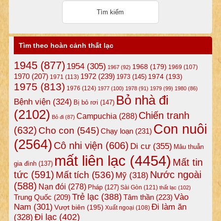
Tìm theo hoàn cảnh thất lạc
1945
(877)
1954
(305)
1968
(179)
1969
(107)
1967
(92)
1972
(239)
1970
(207)
1974
(193)
1973
(145)
1971
(113)
1975
(813)
1976
(124)
1977
(100)
1978
(91)
1979
(99)
1980
(86)
Bỏ nhà đi
Bệnh viện
(324)
Bị bỏ rơi
(147)
(2102)
Chiến tranh
Campuchia
(288)
Bỏ đi
(87)
Con nuôi
(632)
Cho con
(545)
Chạy loạn
(231)
(2564)
Cô nhi viện
(606)
Di cư
(355)
Mâu thuẫn
mất liên lạc
(4454)
Mất tin
gia đình
(137)
tức
(591)
Nước ngoài
Mất tích
(536)
Mỹ
(318)
(588)
Nạn đói
(278)
Pháp
(127)
Sài Gòn
(121)
thất lạc
(102)
Trẻ lạc
(388)
Vào
Tâm thần
(223)
Trung Quốc
(209)
Nam
(301)
Đi làm ăn
Vượt biên
(195)
Xuất ngoại
(108)
Đi lạc
(402)
(328)