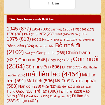
Tìm theo hoàn cảnh thất lạc
1945
(877)
1954
(305)
1968
(179)
1969
(107)
1967
(92)
1972
(239)
1970
(207)
1974
(193)
1973
(145)
1971
(113)
1975
(813)
1976
(124)
1977
(100)
1978
(91)
1979
(99)
1980
(86)
Bỏ nhà đi
Bệnh viện
(324)
Bị bỏ rơi
(147)
(2102)
Chiến tranh
Campuchia
(288)
Bỏ đi
(87)
Con nuôi
(632)
Cho con
(545)
Chạy loạn
(231)
(2564)
Cô nhi viện
(606)
Di cư
(355)
Mâu thuẫn
mất liên lạc
(4454)
Mất tin
gia đình
(137)
tức
(591)
Nước ngoài
Mất tích
(536)
Mỹ
(318)
(588)
Nạn đói
(278)
Pháp
(127)
Sài Gòn
(121)
thất lạc
(102)
Trẻ lạc
(388)
Vào
Tâm thần
(223)
Trung Quốc
(209)
Nam
(301)
Đi làm ăn
Vượt biên
(195)
Xuất ngoại
(108)
Đi lạc
(402)
(328)