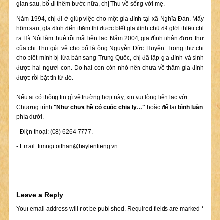
gian sau, bố đi thêm bước nữa, chị Thu về sống với mẹ.
Năm 1994, chị đi ở giúp việc cho một gia đình tại xã Nghĩa Đàn. Mấy
hôm sau, gia đình đến thăm thì được biết gia đình chủ đã giới thiệu chị
ra Hà Nội làm thuê rồi mất liên lạc. Năm 2004, gia đình nhận được thư
của chị Thu gửi về cho bố là ông Nguyễn Đức Huyên. Trong thư chị
cho biết mình bị lừa bán sang Trung Quốc, chị đã lập gia đình và sinh
được hai người con. Do hai con còn nhỏ nên chưa về thăm gia đình
được rồi bặt tin từ đó.
Nếu ai có thông tin gì về trường hợp này, xin vui lòng liên lạc với
Chương trình
"Như chưa hề có cuộc chia ly…"
hoặc để lại
bình luận
phía dưới.
- Điện thoại: (08) 6264 7777.
- Email:
timnguoithan@haylentieng.vn
.
Leave a Reply
Your email address will not be published.
Required fields are marked
*