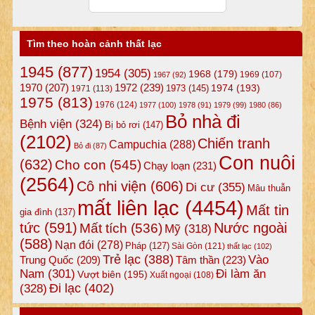
Tìm theo hoàn cảnh thất lạc
1945
(877)
1954
(305)
1968
(179)
1969
(107)
1967
(92)
1972
(239)
1970
(207)
1974
(193)
1973
(145)
1971
(113)
1975
(813)
1976
(124)
1977
(100)
1978
(91)
1979
(99)
1980
(86)
Bỏ nhà đi
Bệnh viện
(324)
Bị bỏ rơi
(147)
(2102)
Chiến tranh
Campuchia
(288)
Bỏ đi
(87)
Con nuôi
(632)
Cho con
(545)
Chạy loạn
(231)
(2564)
Cô nhi viện
(606)
Di cư
(355)
Mâu thuẫn
mất liên lạc
(4454)
Mất tin
gia đình
(137)
tức
(591)
Nước ngoài
Mất tích
(536)
Mỹ
(318)
(588)
Nạn đói
(278)
Pháp
(127)
Sài Gòn
(121)
thất lạc
(102)
Trẻ lạc
(388)
Vào
Tâm thần
(223)
Trung Quốc
(209)
Nam
(301)
Đi làm ăn
Vượt biên
(195)
Xuất ngoại
(108)
Đi lạc
(402)
(328)