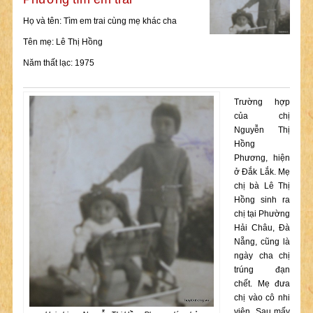
Họ và tên: Tìm em trai cùng mẹ khác cha
Tên mẹ: Lê Thị Hồng
Năm thất lạc: 1975
Trường hợp
của chị
Nguyễn Thị
Hồng
Phương, hiện
ở Đắk Lắk. Mẹ
chị bà Lê Thị
Hồng sinh ra
chị tại Phường
Hải Châu, Đà
Nẵng, cũng là
ngày cha chị
trúng đạn
chết. Mẹ đưa
chị vào cô nhi
viện. Sau mấy