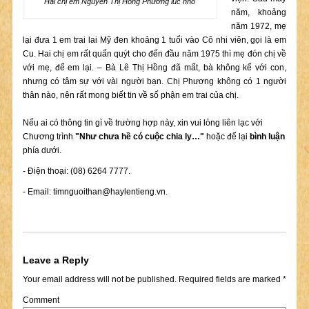
Hai chị em Nguyễn Thị Hồng Phương lúc nhỏ
năm, khoảng
năm 1972, mẹ
lại đưa 1 em trai lai Mỹ đen khoảng 1 tuổi vào Cô nhi viên, gọi là em
Cu. Hai chị em rất quấn quýt cho đến đầu năm 1975 thì mẹ đón chị về
với mẹ, để em lại. – Bà Lê Thị Hồng đã mất, bà không kể với con,
nhưng có tâm sự với vài người bạn. Chị Phương không có 1 người
thân nào, nên rất mong biết tin về số phận em trai của chị.
Nếu ai có thông tin gì về trường hợp này, xin vui lòng liên lạc với
Chương trình
"Như chưa hề có cuộc chia ly…"
hoặc để lại
bình luận
phía dưới.
- Điện thoại: (08) 6264 7777.
- Email:
timnguoithan@haylentieng.vn
.
Leave a Reply
Your email address will not be published.
Required fields are marked
*
Comment