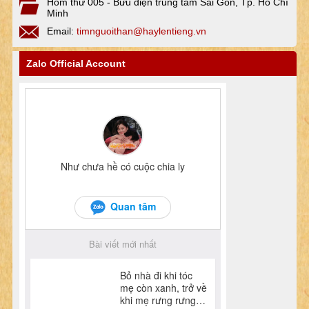
Hòm thư 005 - Bưu điện trung tâm Sài Gòn, Tp. Hồ Chí
Minh
Email:
timnguoithan@haylentieng.vn
Zalo Official Account