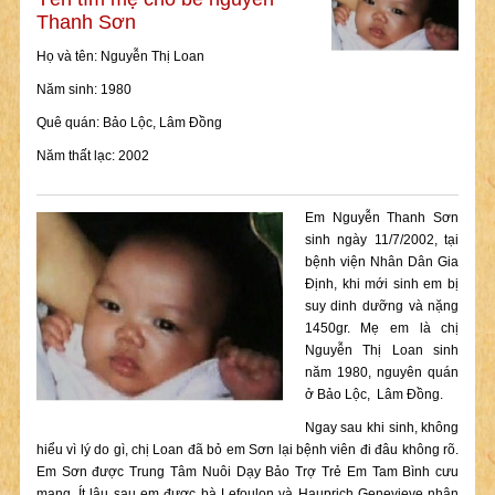
Thanh Sơn
Họ và tên: Nguyễn Thị Loan
Năm sinh: 1980
Quê quán: Bảo Lộc, Lâm Đồng
Năm thất lạc: 2002
Em Nguyễn Thanh Sơn
sinh ngày 11/7/2002, tại
bệnh viện Nhân Dân Gia
Định, khi mới sinh em bị
suy dinh dưỡng và nặng
1450gr. Mẹ em là chị
Nguyễn Thị Loan sinh
năm 1980, nguyên quán
ở Bảo Lộc, Lâm Đồng.
Ngay sau khi sinh, không
hiểu vì lý do gì, chị Loan đã bỏ em Sơn lại bệnh viên đi đâu không rõ.
Em Sơn được Trung Tâm Nuôi Dạy Bảo Trợ Trẻ Em Tam Bình cưu
mang. Ít lâu sau em được bà Lefoulon và Hauprich Genevieve nhận