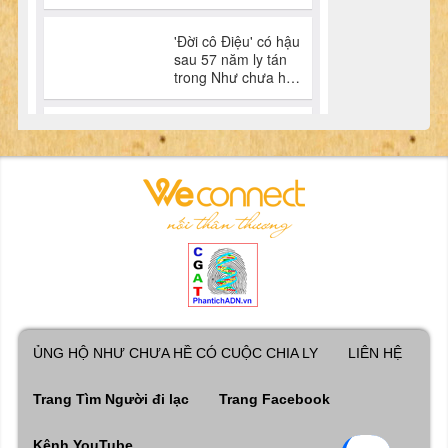
ỦNG HỘ NHƯ CHƯA HỀ CÓ CUỘC CHIA LY
LIÊN HỆ
Trang Tìm Người đi lạc
Trang Facebook
Kênh YouTube