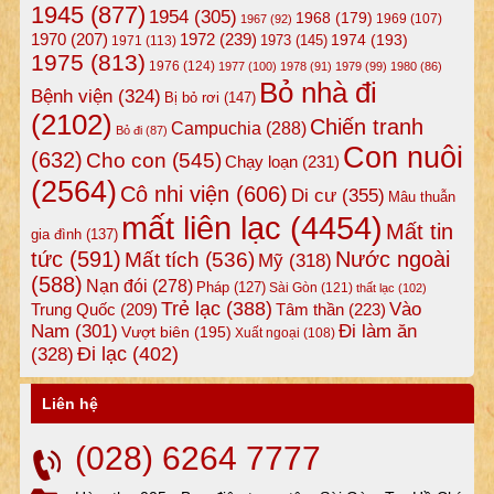
1945
(877)
1954
(305)
1968
(179)
1969
(107)
1967
(92)
1972
(239)
1970
(207)
1974
(193)
1973
(145)
1971
(113)
1975
(813)
1976
(124)
1977
(100)
1978
(91)
1979
(99)
1980
(86)
Bỏ nhà đi
Bệnh viện
(324)
Bị bỏ rơi
(147)
(2102)
Chiến tranh
Campuchia
(288)
Bỏ đi
(87)
Con nuôi
(632)
Cho con
(545)
Chạy loạn
(231)
(2564)
Cô nhi viện
(606)
Di cư
(355)
Mâu thuẫn
mất liên lạc
(4454)
Mất tin
gia đình
(137)
tức
(591)
Nước ngoài
Mất tích
(536)
Mỹ
(318)
(588)
Nạn đói
(278)
Pháp
(127)
Sài Gòn
(121)
thất lạc
(102)
Trẻ lạc
(388)
Vào
Tâm thần
(223)
Trung Quốc
(209)
Nam
(301)
Đi làm ăn
Vượt biên
(195)
Xuất ngoại
(108)
Đi lạc
(402)
(328)
Liên hệ
(028) 6264 7777