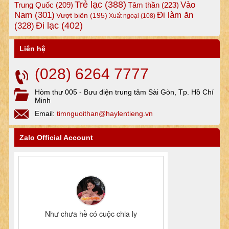
Trẻ lạc
(388)
Vào
Tâm thần
(223)
Trung Quốc
(209)
Nam
(301)
Đi làm ăn
Vượt biên
(195)
Xuất ngoại
(108)
Đi lạc
(402)
(328)
Liên hệ
(028) 6264 7777
Hòm thư 005 - Bưu điện trung tâm Sài Gòn, Tp. Hồ Chí
Minh
Email:
timnguoithan@haylentieng.vn
Zalo Official Account