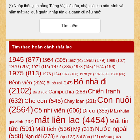
(*) Nhập thông tin bằng Tiếng Việt có dấu, nhập số cho năm sinh và
năm thất lạc, quê quán, nhập tên địa danh cũ nếu nhớ
Tìm theo hoàn cảnh thất lạc
1945
(877)
1954
(305)
1968
(179)
1969
(107)
1967
(92)
1972
(239)
1970
(207)
1974
(193)
1973
(145)
1971
(113)
1975
(813)
1976
(124)
1977
(100)
1978
(91)
1979
(99)
1980
(86)
Bỏ nhà đi
Bệnh viện
(324)
Bị bỏ rơi
(147)
(2102)
Chiến tranh
Campuchia
(288)
Bỏ đi
(87)
Con nuôi
(632)
Cho con
(545)
Chạy loạn
(231)
(2564)
Cô nhi viện
(606)
Di cư
(355)
Mâu thuẫn
mất liên lạc
(4454)
Mất tin
gia đình
(137)
tức
(591)
Nước ngoài
Mất tích
(536)
Mỹ
(318)
(588)
Nạn đói
(278)
Pháp
(127)
Sài Gòn
(121)
thất lạc
(102)