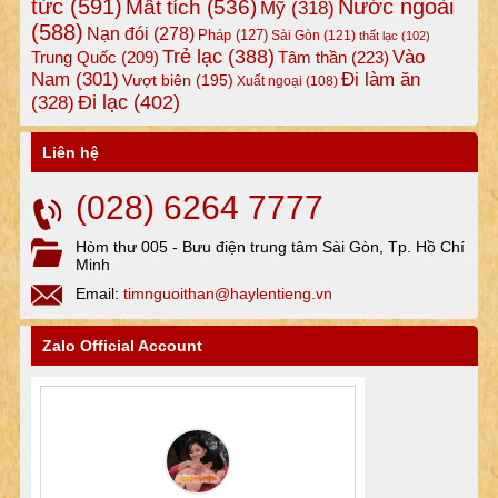
tức
(591)
Nước ngoài
Mất tích
(536)
Mỹ
(318)
(588)
Nạn đói
(278)
Pháp
(127)
Sài Gòn
(121)
thất lạc
(102)
Trẻ lạc
(388)
Vào
Tâm thần
(223)
Trung Quốc
(209)
Nam
(301)
Đi làm ăn
Vượt biên
(195)
Xuất ngoại
(108)
Đi lạc
(402)
(328)
Liên hệ
(028) 6264 7777
Hòm thư 005 - Bưu điện trung tâm Sài Gòn, Tp. Hồ Chí
Minh
Email:
timnguoithan@haylentieng.vn
Zalo Official Account