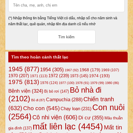
(*) Nhập thông tin bằng Tiếng Việt có dấu, nhập số cho năm sinh và
năm thất lạc, quê quán, nhập tên địa danh cũ nếu nhớ
Tìm theo hoàn cảnh thất lạc
1945
(877)
1954
(305)
1968
(179)
1969
(107)
1967
(92)
1972
(239)
1970
(207)
1974
(193)
1973
(145)
1971
(113)
1975
(813)
1976
(124)
1977
(100)
1978
(91)
1979
(99)
1980
(86)
Bỏ nhà đi
Bệnh viện
(324)
Bị bỏ rơi
(147)
(2102)
Chiến tranh
Campuchia
(288)
Bỏ đi
(87)
Con nuôi
(632)
Cho con
(545)
Chạy loạn
(231)
(2564)
Cô nhi viện
(606)
Di cư
(355)
Mâu thuẫn
mất liên lạc
(4454)
Mất tin
gia đình
(137)