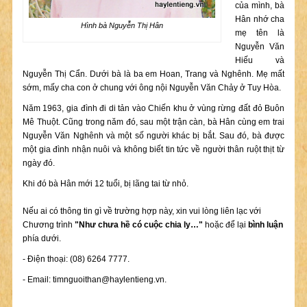
của mình, bà
Hân nhớ cha
Hình bà Nguyễn Thị Hân
mẹ tên là
Nguyễn Văn
Hiếu và
Nguyễn Thị Cẩn. Dưới bà là ba em Hoan, Trang và Nghênh. Mẹ mất
sớm, mấy cha con ở chung với ông nội Nguyễn Văn Chảy ở Tuy Hòa.
Năm 1963, gia đình đi di tản vào Chiến khu ở vùng rừng đất đỏ Buôn
Mê Thuột. Cũng trong năm đó, sau một trận càn, bà Hân cùng em trai
Nguyễn Văn Nghênh và một số người khác bị bắt. Sau đó, bà được
một gia đình nhận nuôi và không biết tin tức về người thân ruột thịt từ
ngày đó.
Khi đó bà Hân mới 12 tuổi, bị lãng tai từ nhỏ.
Nếu ai có thông tin gì về trường hợp này, xin vui lòng liên lạc với
Chương trình
"Như chưa hề có cuộc chia ly…"
hoặc để lại
bình luận
phía dưới.
- Điện thoại: (08) 6264 7777.
- Email:
timnguoithan@haylentieng.vn
.