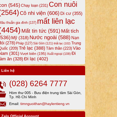
Con nuôi
con
(545)
Chạy loạn
(231)
(2564)
Cô nhi viện
(606)
Di cư
(355)
mất liên lạc
Mâu thuẫn gia đình
(137)
(4454)
Mất tin tức
(591)
Mất tích
Nước ngoài
(588)
(536)
Mỹ
(318)
Nạn
đói
(278)
Trung
Pháp
(127)
Sài Gòn
(121)
thất lạc
(102)
Trẻ lạc
(388)
Vào
Tâm thần
(223)
Quốc
(209)
Nam
(301)
Đi
Vượt biên
(195)
Xuất ngoại
(108)
Đi lạc
(402)
làm ăn
(328)
Liên hệ
(028) 6264 7777
Hòm thư 005 - Bưu điện trung tâm Sài Gòn,
Tp. Hồ Chí Minh
Email:
timnguoithan@haylentieng.vn
Zalo Official Account