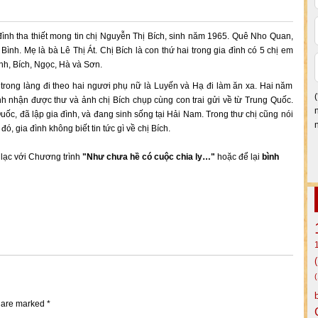
đình tha thiết mong tin chị Nguyễn Thị Bích, sinh năm 1965. Quê Nho Quan,
 Bình. Mẹ là bà Lê Thị Át. Chị Bích là con thứ hai trong gia đình có 5 chị em
inh, Bích, Ngọc, Hà và Sơn.
trong làng đi theo hai ngươi phụ nữ là Luyến và Hạ đi làm ăn xa. Hai năm
h nhận được thư và ảnh chị Bích chụp cùng con trai gửi về từ Trung Quốc.
uốc, đã lập gia đình, và đang sinh sống tại Hải Nam. Trong thư chị cũng nói
ó, gia đình không biết tin tức gì về chị Bích.
n lạc với Chương trình
"Như chưa hề có cuộc chia ly…"
hoặc để lại
bình
s are marked
*