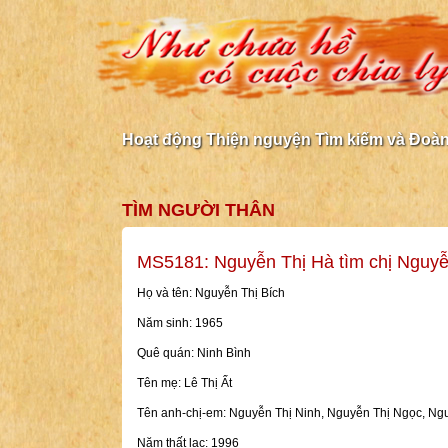
Hoạt động Thiện nguyện Tìm kiếm và Đoàn 
TÌM NGƯỜI THÂN
MS5181: Nguyễn Thị Hà tìm chị Nguyễ
Họ và tên: Nguyễn Thị Bích
Năm sinh: 1965
Quê quán: Ninh Bình
Tên mẹ: Lê Thị Ất
Tên anh-chị-em: Nguyễn Thị Ninh, Nguyễn Thị Ngọc, N
Năm thất lạc: 1996