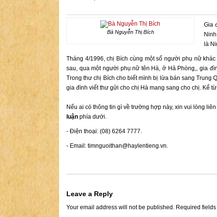
Gia 
Bà Nguyễn Thị Bích
Ninh
là N
Tháng 4/1996, chị Bích cùng một số người phụ nữ khác 
sau, qua một người phụ nữ tên Hà, ở Hả Phòng,, gia đìn
Trong thư chị Bích cho biết mình bị lừa bán sang Trung Q
gia đình viết thư gửi cho chị Hà mang sang cho chị. Kể từ đ
Nếu ai có thông tin gì về trường hợp này, xin vui lòng liê
luận
phía dưới.
- Điện thoại: (08) 6264 7777.
- Email:
timnguoithan@haylentieng.vn
.
Leave a Reply
Your email address will not be published.
Required field