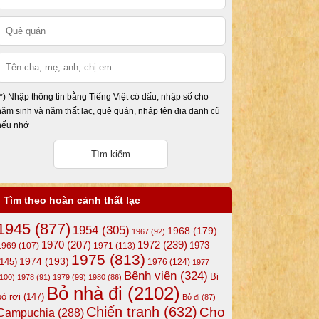
(*) Nhập thông tin bằng Tiếng Việt có dấu, nhập số cho
năm sinh và năm thất lạc, quê quán, nhập tên địa danh cũ
nếu nhớ
Tìm theo hoàn cảnh thất lạc
1945
(877)
1954
(305)
1968
(179)
1967
(92)
1972
(239)
1970
(207)
1973
1969
(107)
1971
(113)
1975
(813)
1974
(193)
(145)
1976
(124)
1977
Bệnh viện
(324)
Bị
(100)
1978
(91)
1979
(99)
1980
(86)
Bỏ nhà đi
(2102)
bỏ rơi
(147)
Bỏ đi
(87)
Chiến tranh
(632)
Cho
Campuchia
(288)