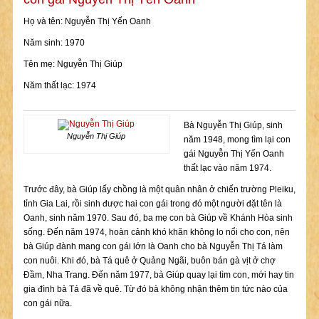
Họ và tên: Nguyễn Thị Yến Oanh
Năm sinh: 1970
Tên mẹ: Nguyễn Thị Giúp
Năm thất lạc: 1974
Bà Nguyễn Thị Giúp, sinh
Nguyễn Thị Giúp
năm 1948, mong tìm lại con
gái Nguyễn Thị Yến Oanh
thất lạc vào năm 1974.
Trước đây, bà Giúp lấy chồng là một quân nhân ở chiến trường Pleiku,
tỉnh Gia Lai, rồi sinh được hai con gái trong đó một người đặt tên là
Oanh, sinh năm 1970. Sau đó, ba mẹ con bà Giúp về Khánh Hòa sinh
sống. Đến năm 1974, hoàn cảnh khó khăn không lo nổi cho con, nên
bà Giúp đành mang con gái lớn là Oanh cho bà Nguyễn Thị Tá làm
con nuôi. Khi đó, bà Tá quê ở Quảng Ngãi, buôn bán gà vịt ở chợ
Đầm, Nha Trang. Đến năm 1977, bà Giúp quay lại tìm con, mới hay tin
gia đình bà Tá đã về quê. Từ đó bà không nhận thêm tin tức nào của
con gái nữa.