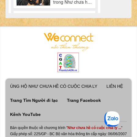
ỦNG HỘ NHƯ CHƯA HỀ CÓ CUỘC CHIA LY
LIÊN HỆ
Trang Tìm Người đi lạc
Trang Facebook
Kênh YouTube
Bản quyền thuộc về chương trình "
Như chưa hề có cuộc chia ly ...
"
Giấy phép số: 225/GP - BC Bộ văn hóa thông tin cấp ngày: 06/06/2007