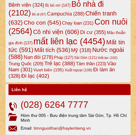
Bỏ nhà đi
Bệnh viện
(324)
Bị bỏ rơi
(147)
(2102)
Chiến tranh
Campuchia
(288)
Bỏ đi
(87)
Con nuôi
(632)
Cho con
(545)
Chạy loạn
(231)
(2564)
Cô nhi viện
(606)
Di cư
(355)
Mâu thuẫn
mất liên lạc
(4454)
Mất tin
gia đình
(137)
tức
(591)
Nước ngoài
Mất tích
(536)
Mỹ
(318)
(588)
Nạn đói
(278)
Pháp
(127)
Sài Gòn
(121)
thất lạc
(102)
Trẻ lạc
(388)
Vào
Tâm thần
(223)
Trung Quốc
(209)
Nam
(301)
Đi làm ăn
Vượt biên
(195)
Xuất ngoại
(108)
Đi lạc
(402)
(328)
Liên hệ
(028) 6264 7777
Hòm thư 005 - Bưu điện trung tâm Sài Gòn, Tp. Hồ Chí
Minh
Email:
timnguoithan@haylentieng.vn