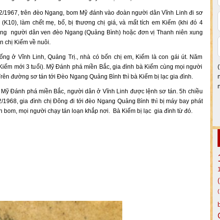
2/1967, trên đèo Ngang, bom Mỹ đánh vào đoàn người dân Vĩnh Linh đi sơ
 (K10), làm chết mẹ, bố, bị thương chị giá, và mất tích em Kiếm (khi đó 4
 vọng người dân ven đèo Ngang (Quảng Bình) hoặc đơn vị Thanh niên xung
 chị Kiếm về nuôi.
ống ở Vĩnh Linh, Quảng Trị., nhà có bốn chị em, Kiếm là con gái út. Năm
Kiếm mới 3 tuổi). Mỹ Đánh phá miền Bắc, gia đình bà Kiếm cùng mọi người
 Trên đường sơ tán tới Đèo Ngang Quảng Bình thì bà Kiếm bị lạc gia đình.
Mỹ Đánh phá miền Bắc, người dân ở Vĩnh Linh được lệnh sơ tán. 5h chiều
/1968, gia đình chị Đông đi tới đèo Ngang Quảng Bình thì bị máy bay phát
n bom, mọi người chạy tán loạn khắp nơi. Bà Kiếm bị lạc gia đình từ đó.