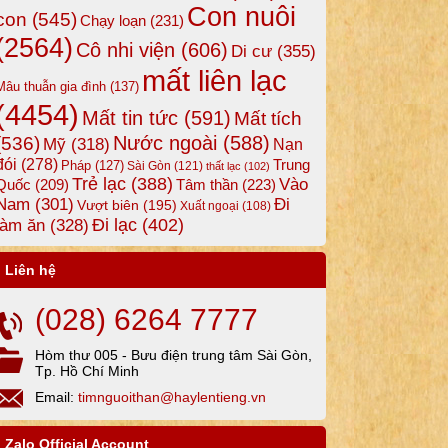
Con nuôi
con
(545)
Chạy loạn
(231)
(2564)
Cô nhi viện
(606)
Di cư
(355)
mất liên lạc
Mâu thuẫn gia đình
(137)
(4454)
Mất tin tức
(591)
Mất tích
Nước ngoài
(588)
(536)
Mỹ
(318)
Nạn
đói
(278)
Trung
Pháp
(127)
Sài Gòn
(121)
thất lạc
(102)
Trẻ lạc
(388)
Vào
Tâm thần
(223)
Quốc
(209)
Nam
(301)
Đi
Vượt biên
(195)
Xuất ngoại
(108)
Đi lạc
(402)
làm ăn
(328)
Liên hệ
(028) 6264 7777
Hòm thư 005 - Bưu điện trung tâm Sài Gòn,
Tp. Hồ Chí Minh
Email:
timnguoithan@haylentieng.vn
Zalo Official Account