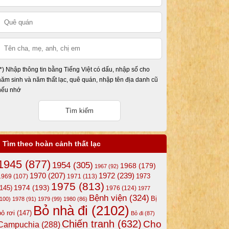
(*) Nhập thông tin bằng Tiếng Việt có dấu, nhập số cho
năm sinh và năm thất lạc, quê quán, nhập tên địa danh cũ
nếu nhớ
Tìm theo hoàn cảnh thất lạc
1945
(877)
1954
(305)
1968
(179)
1967
(92)
1972
(239)
1970
(207)
1973
1969
(107)
1971
(113)
1975
(813)
1974
(193)
(145)
1976
(124)
1977
Bệnh viện
(324)
Bị
(100)
1978
(91)
1979
(99)
1980
(86)
Bỏ nhà đi
(2102)
bỏ rơi
(147)
Bỏ đi
(87)
Chiến tranh
(632)
Cho
Campuchia
(288)