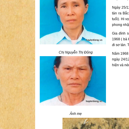
Ngày 25/1
tán ra Bắc
tuổi). Hi
phong nhận
Gia đình s
1968 ( bà 
đi sơ tán.
Chị Nguyễn Thị Đông
Năm 1968 
ngày 24/12
hiện và né
Ảnh mẹ