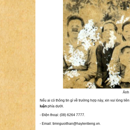
Ảnh 
Nếu ai có thông tin gì về trường hợp này, xin vui lòng liê
luận
phía dưới.
- Điện thoại: (08) 6264 7777.
- Email:
timnguoithan@haylentieng.vn
.