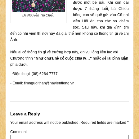
được một bé gái. Khi con gái
được 7 tháng tuổi, bà Chiểu
bồng con về quê gửi vào Cô nhi
Bà Nguyễn Thị Chiểu
viện Hội An cho các sơ chăm
sóc. Sau này, khi gia đình tìm
đến cô nhi viện thì nơi này đã giải thể nên không có thông tin gì về chị
Ánh.
Nếu ai có thông tin gì về trường hợp này, xin vui lòng liên lạc với
Chương trình
"Như chưa hề có cuộc chia ly…"
hoặc để lại
bình luận
phía dưới.
- Điện thoại: (08) 6264 7777.
- Email:
timnguoithan@haylentieng.vn
.
Leave a Reply
Your email address will not be published.
Required fields are marked
*
Comment