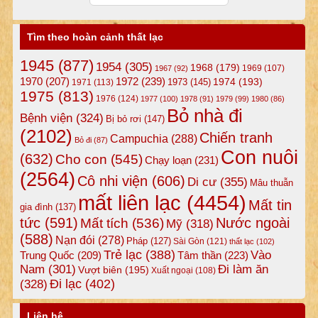
Tìm theo hoàn cảnh thất lạc
1945
(877)
1954
(305)
1968
(179)
1969
(107)
1967
(92)
1972
(239)
1970
(207)
1974
(193)
1973
(145)
1971
(113)
1975
(813)
1976
(124)
1977
(100)
1978
(91)
1979
(99)
1980
(86)
Bỏ nhà đi
Bệnh viện
(324)
Bị bỏ rơi
(147)
(2102)
Chiến tranh
Campuchia
(288)
Bỏ đi
(87)
Con nuôi
(632)
Cho con
(545)
Chạy loạn
(231)
(2564)
Cô nhi viện
(606)
Di cư
(355)
Mâu thuẫn
mất liên lạc
(4454)
Mất tin
gia đình
(137)
tức
(591)
Nước ngoài
Mất tích
(536)
Mỹ
(318)
(588)
Nạn đói
(278)
Pháp
(127)
Sài Gòn
(121)
thất lạc
(102)
Trẻ lạc
(388)
Vào
Tâm thần
(223)
Trung Quốc
(209)
Nam
(301)
Đi làm ăn
Vượt biên
(195)
Xuất ngoại
(108)
Đi lạc
(402)
(328)
Liên hệ