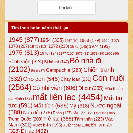
Tìm theo hoàn cảnh thất lạc
1945
(877)
1954
(305)
1968
(179)
1969
(107)
1967
(92)
1972
(239)
1970
(207)
1974
(193)
1973
(145)
1971
(113)
1975
(813)
1976
(124)
1977
(100)
1978
(91)
1979
(99)
1980
(86)
Bỏ nhà đi
Bệnh viện
(324)
Bị bỏ rơi
(147)
(2102)
Chiến tranh
Campuchia
(288)
Bỏ đi
(87)
Con nuôi
(632)
Cho con
(545)
Chạy loạn
(231)
(2564)
Cô nhi viện
(606)
Di cư
(355)
Mâu thuẫn
mất liên lạc
(4454)
Mất tin
gia đình
(137)
tức
(591)
Nước ngoài
Mất tích
(536)
Mỹ
(318)
(588)
Nạn đói
(278)
Pháp
(127)
Sài Gòn
(121)
thất lạc
(102)
Trẻ lạc
(388)
Vào
Tâm thần
(223)
Trung Quốc
(209)
Nam
(301)
Đi làm ăn
Vượt biên
(195)
Xuất ngoại
(108)
Đi lạc
(402)
(328)