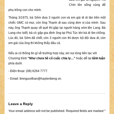
Chín lên sống cùng để
phụ trông con cho mình.
Tháng 3/1975, bà Sớm đưa 3 người con và em gái đi di tản trên một
chiếc GMC có mui, còn ông Thạnh đi sau cùng đơn vị của mình. Sau
này, ông Thạnh quay về quê thì gặp lại người hàng xóm tên Lang. Bà
Lang cho biết, bà có gặp gia đình ông tại Phú Túc khi bà đi tìm chồng.
Lúc đó, bà Sớm đã chết, còn 3 người con thì được bộ đội đưa đi, còn
em gái của ông thì không thấy đâu cả.
Nếu ai có thông tin gì về trường hợp này, xin vui lòng liên lạc với
Chương trình
"Như chưa hề có cuộc chia ly…"
hoặc để lại
bình luận
phía dưới.
- Điện thoại: (08) 6264 7777.
- Email:
timnguoithan@haylentieng.vn
.
Leave a Reply
Your email address will not be published.
Required fields are marked
*