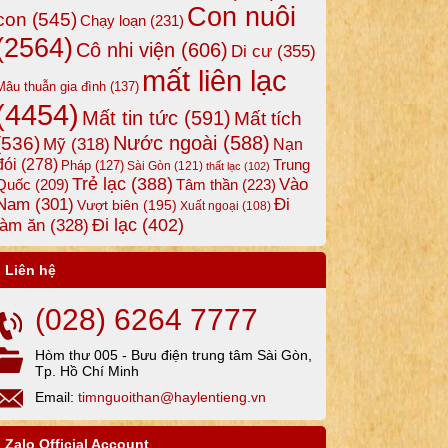
Con nuôi
con
(545)
Chạy loạn
(231)
(2564)
Cô nhi viện
(606)
Di cư
(355)
mất liên lạc
Mâu thuẫn gia đình
(137)
(4454)
Mất tin tức
(591)
Mất tích
Nước ngoài
(588)
(536)
Mỹ
(318)
Nạn
đói
(278)
Trung
Pháp
(127)
Sài Gòn
(121)
thất lạc
(102)
Trẻ lạc
(388)
Vào
Tâm thần
(223)
Quốc
(209)
Nam
(301)
Đi
Vượt biên
(195)
Xuất ngoại
(108)
Đi lạc
(402)
làm ăn
(328)
Liên hệ
(028) 6264 7777
Hòm thư 005 - Bưu điện trung tâm Sài Gòn,
Tp. Hồ Chí Minh
Email:
timnguoithan@haylentieng.vn
Zalo Official Account