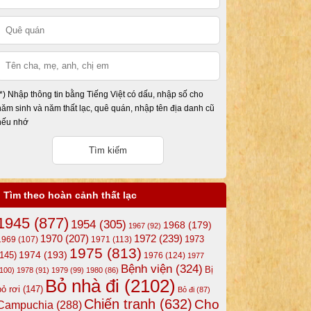
(*) Nhập thông tin bằng Tiếng Việt có dấu, nhập số cho
năm sinh và năm thất lạc, quê quán, nhập tên địa danh cũ
nếu nhớ
Tìm theo hoàn cảnh thất lạc
1945
(877)
1954
(305)
1968
(179)
1967
(92)
1972
(239)
1970
(207)
1973
1969
(107)
1971
(113)
1975
(813)
1974
(193)
(145)
1976
(124)
1977
Bệnh viện
(324)
Bị
(100)
1978
(91)
1979
(99)
1980
(86)
Bỏ nhà đi
(2102)
bỏ rơi
(147)
Bỏ đi
(87)
Chiến tranh
(632)
Cho
Campuchia
(288)