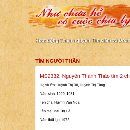
Hoạt động Thiện nguyện Tìm kiếm và Đoàn 
TÌM NGƯỜI THÂN
MS2332: Nguyễn Thành Thảo tìm 2 ch
Họ và tên: Huỳnh Thị Bá, Huỳnh Thị Tùng
Năm sinh: 1929, 1931
Tên cha: Huỳnh Văn Ngãi
Tên mẹ: Mai Thị Gã
Năm thất lạc: 1972