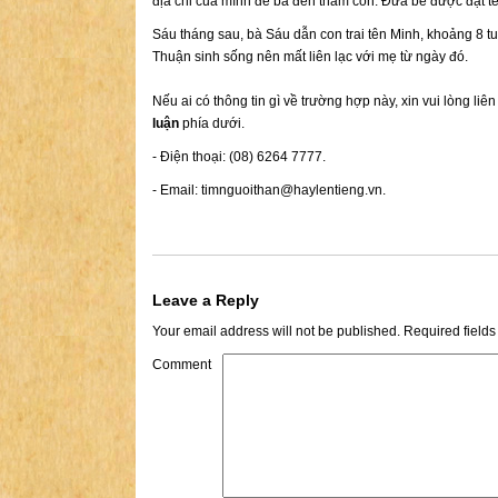
địa chỉ của mình để bà đến thăm con. Đứa bé được đặt 
Sáu tháng sau, bà Sáu dẫn con trai tên Minh, khoảng 8 
Thuận sinh sống nên mất liên lạc với mẹ từ ngày đó.
Nếu ai có thông tin gì về trường hợp này, xin vui lòng liê
luận
phía dưới.
- Điện thoại: (08) 6264 7777.
- Email:
timnguoithan@haylentieng.vn
.
Leave a Reply
Your email address will not be published.
Required field
Comment