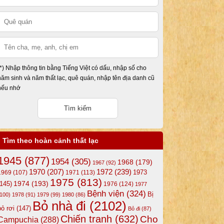
(*) Nhập thông tin bằng Tiếng Việt có dấu, nhập số cho
năm sinh và năm thất lạc, quê quán, nhập tên địa danh cũ
nếu nhớ
Tìm theo hoàn cảnh thất lạc
1945
(877)
1954
(305)
1968
(179)
1967
(92)
1972
(239)
1970
(207)
1973
1969
(107)
1971
(113)
1975
(813)
1974
(193)
(145)
1976
(124)
1977
Bệnh viện
(324)
Bị
(100)
1978
(91)
1979
(99)
1980
(86)
Bỏ nhà đi
(2102)
bỏ rơi
(147)
Bỏ đi
(87)
Chiến tranh
(632)
Cho
Campuchia
(288)