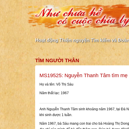
Hoạt động Thiện nguyện Tìm kiếm và Đoàn 
TÌM NGƯỜI THÂN
MS19525: Nguyễn Thanh Tâm tìm mẹ 
Họ và tên: Võ Thị Sáu
Năm thất lạc: 1967
Anh Nguyễn Thanh Tâm sinh khoảng năm 1967, tại Đà Nẵ
khi sinh được 1 tuần.
Năm 1967, bà Sáu mang con trai cho bà Hoàng Thị Dong 