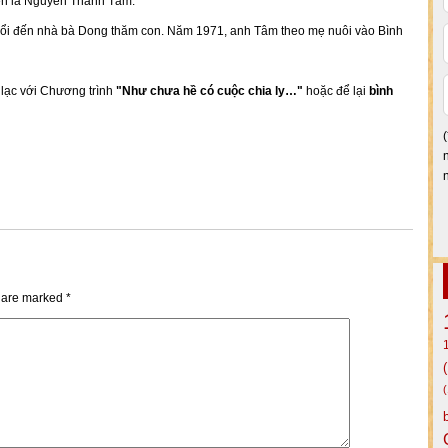
tên là Nguyễn Thanh Tâm.
tuổi đến nhà bà Dong thăm con. Năm 1971, anh Tâm theo mẹ nuôi vào Bình
n lạc với Chương trình
"Như chưa hề có cuộc chia ly…"
hoặc để lại
bình
s are marked
*