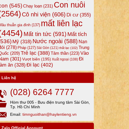
Con nuôi
con
(545)
Chạy loạn
(231)
(2564)
Cô nhi viện
(606)
Di cư
(355)
mất liên lạc
Mâu thuẫn gia đình
(137)
(4454)
Mất tin tức
(591)
Mất tích
Nước ngoài
(588)
(536)
Mỹ
(318)
Nạn
đói
(278)
Trung
Pháp
(127)
Sài Gòn
(121)
thất lạc
(102)
Trẻ lạc
(388)
Vào
Tâm thần
(223)
Quốc
(209)
Nam
(301)
Đi
Vượt biên
(195)
Xuất ngoại
(108)
Đi lạc
(402)
làm ăn
(328)
Liên hệ
(028) 6264 7777
Hòm thư 005 - Bưu điện trung tâm Sài Gòn,
Tp. Hồ Chí Minh
Email:
timnguoithan@haylentieng.vn
Zalo Official Account