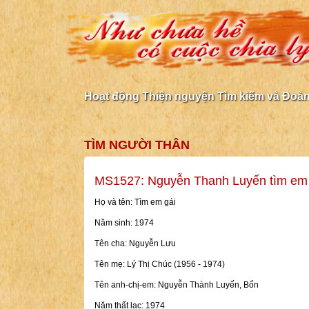
Hoạt động Thiện nguyện Tìm kiếm và Đoàn 
TÌM NGƯỜI THÂN
MS1527: Nguyễn Thanh Luyến tìm em
Họ và tên: Tìm em gái
Năm sinh: 1974
Tên cha: Nguyễn Lưu
Tên mẹ: Lý Thị Chúc (1956 - 1974)
Tên anh-chị-em: Nguyễn Thành Luyến, Bổn
Năm thất lạc: 1974