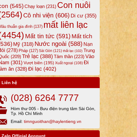
Con nuôi
con
(545)
Chạy loạn
(231)
(2564)
Cô nhi viện
(606)
Di cư
(355)
mất liên lạc
Mâu thuẫn gia đình
(137)
(4454)
Mất tin tức
(591)
Mất tích
Nước ngoài
(588)
(536)
Mỹ
(318)
Nạn
đói
(278)
Trung
Pháp
(127)
Sài Gòn
(121)
thất lạc
(102)
Trẻ lạc
(388)
Vào
Tâm thần
(223)
Quốc
(209)
Nam
(301)
Đi
Vượt biên
(195)
Xuất ngoại
(108)
Đi lạc
(402)
làm ăn
(328)
Liên hệ
(028) 6264 7777
Hòm thư 005 - Bưu điện trung tâm Sài Gòn,
Tp. Hồ Chí Minh
Email:
timnguoithan@haylentieng.vn
Zalo Official Account