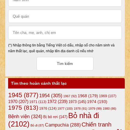
(*) Nhập thông tin bằng Tiếng Việt có dấu, nhập số cho năm sinh và
năm thất lạc, quê quán, nhập tên địa danh cũ nếu nhớ
Tìm theo hoàn cảnh thất lạc
1945
(877)
1954
(305)
1968
(179)
1969
(107)
1967
(92)
1972
(239)
1970
(207)
1974
(193)
1973
(145)
1971
(113)
1975
(813)
1976
(124)
1977
(100)
1978
(91)
1979
(99)
1980
(86)
Bỏ nhà đi
Bệnh viện
(324)
Bị bỏ rơi
(147)
(2102)
Chiến tranh
Campuchia
(288)
Bỏ đi
(87)