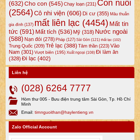
Con nuôi
(632)
Cho con
(545)
Chạy loạn
(231)
(2564)
Cô nhi viện
(606)
Di cư
(355)
Mâu thuẫn
mất liên lạc
(4454)
Mất tin
gia đình
(137)
tức
(591)
Nước ngoài
Mất tích
(536)
Mỹ
(318)
(588)
Nạn đói
(278)
Pháp
(127)
Sài Gòn
(121)
thất lạc
(102)
Trẻ lạc
(388)
Vào
Tâm thần
(223)
Trung Quốc
(209)
Nam
(301)
Đi làm ăn
Vượt biên
(195)
Xuất ngoại
(108)
Đi lạc
(402)
(328)
Liên hệ
(028) 6264 7777
Hòm thư 005 - Bưu điện trung tâm Sài Gòn, Tp. Hồ Chí
Minh
Email:
timnguoithan@haylentieng.vn
Zalo Official Account