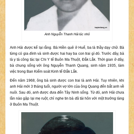
Anh Nguyễn Thanh Hải lúc nhỏ
Anh Hải được kể lại rằng. Bà Hiền quê ở Huế, ba là thầy dạy chữ. Bà
từng có gia đình và sinh được hai hay ba con trai gì đó. Trước đây, bà
là y tá công tác tại Chi Y tế Buôn Ma Thuột, Đắk Lắk. Thời gian ở đây,
bà chung sống với ông Nguyễn Thanh Quang, sinh năm 1935, làm
việc trong Ban Kiểm soát Kinh tế Đắk Lắk.
Đến năm 1968, ông bà sinh được con trai là anh Hải. Tuy nhiên, khi
anh Hải mới 3 tháng tuổi, người vợ lớn của ông Quang đến bắt anh về
nuôi. Sau đó, anh được đưa đến Tây Ninh sống. Từ đó, anh Hải chưa
lần nào gặp lại mẹ ruột, chỉ nghe tin bà đã tái hôn với một trưởng làng
ở Buôn Ma Thuột.