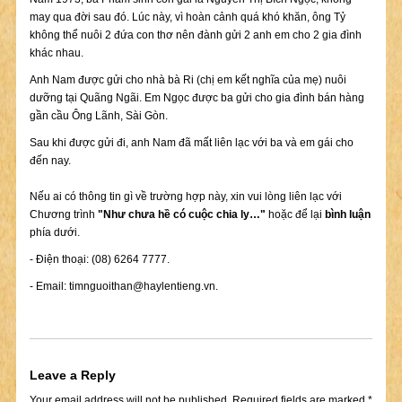
may qua đời sau đó. Lúc này, vì hoàn cảnh quá khó khăn, ông Tỷ
không thể nuôi 2 đứa con thơ nên đành gửi 2 anh em cho 2 gia đình
khác nhau.
Anh Nam được gửi cho nhà bà Ri (chị em kết nghĩa của mẹ) nuôi
dưỡng tại Quãng Ngãi. Em Ngọc được ba gửi cho gia đình bán hàng
gần cầu Ông Lãnh, Sài Gòn.
Sau khi được gửi đi, anh Nam đã mất liên lạc với ba và em gái cho
đến nay.
Nếu ai có thông tin gì về trường hợp này, xin vui lòng liên lạc với
Chương trình
"Như chưa hề có cuộc chia ly…"
hoặc để lại
bình luận
phía dưới.
- Điện thoại: (08) 6264 7777.
- Email:
timnguoithan@haylentieng.vn
.
Leave a Reply
Your email address will not be published.
Required fields are marked
*