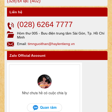
Đi lạc
(402)
(328)
Liên hệ
(028) 6264 7777
Hòm thư 005 - Bưu điện trung tâm Sài Gòn, Tp. Hồ Chí
Minh
Email:
timnguoithan@haylentieng.vn
Zalo Official Account