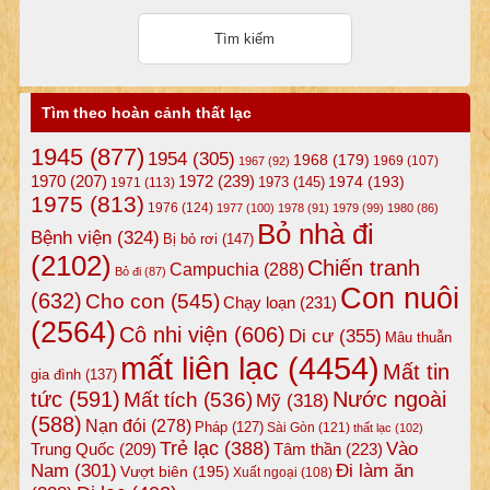
Tìm theo hoàn cảnh thất lạc
1945
(877)
1954
(305)
1968
(179)
1969
(107)
1967
(92)
1972
(239)
1970
(207)
1974
(193)
1973
(145)
1971
(113)
1975
(813)
1976
(124)
1977
(100)
1978
(91)
1979
(99)
1980
(86)
Bỏ nhà đi
Bệnh viện
(324)
Bị bỏ rơi
(147)
(2102)
Chiến tranh
Campuchia
(288)
Bỏ đi
(87)
Con nuôi
(632)
Cho con
(545)
Chạy loạn
(231)
(2564)
Cô nhi viện
(606)
Di cư
(355)
Mâu thuẫn
mất liên lạc
(4454)
Mất tin
gia đình
(137)
tức
(591)
Nước ngoài
Mất tích
(536)
Mỹ
(318)
(588)
Nạn đói
(278)
Pháp
(127)
Sài Gòn
(121)
thất lạc
(102)
Trẻ lạc
(388)
Vào
Tâm thần
(223)
Trung Quốc
(209)
Nam
(301)
Đi làm ăn
Vượt biên
(195)
Xuất ngoại
(108)