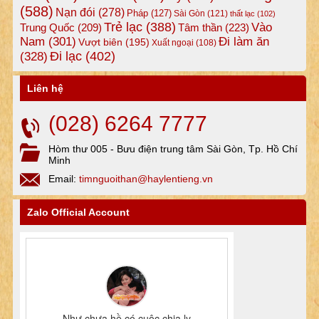
(588)
Nạn đói
(278)
Pháp
(127)
Sài Gòn
(121)
thất lạc
(102)
Trẻ lạc
(388)
Vào
Tâm thần
(223)
Trung Quốc
(209)
Nam
(301)
Đi làm ăn
Vượt biên
(195)
Xuất ngoại
(108)
Đi lạc
(402)
(328)
Liên hệ
(028) 6264 7777
Hòm thư 005 - Bưu điện trung tâm Sài Gòn, Tp. Hồ Chí
Minh
Email:
timnguoithan@haylentieng.vn
Zalo Official Account