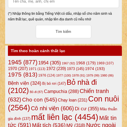
(*) Nhập thông tin bằng Tiếng Việt có dấu, nhập số cho năm sinh và
năm thất lạc, quê quán, nhập tên địa danh cũ nếu nhớ
Tìm theo hoàn cảnh thất lạc
1945
(877)
1954
(305)
1968
(179)
1969
(107)
1967
(92)
1972
(239)
1970
(207)
1974
(193)
1973
(145)
1971
(113)
1975
(813)
1976
(124)
1977
(100)
1978
(91)
1979
(99)
1980
(86)
Bỏ nhà đi
Bệnh viện
(324)
Bị bỏ rơi
(147)
(2102)
Chiến tranh
Campuchia
(288)
Bỏ đi
(87)
Con nuôi
(632)
Cho con
(545)
Chạy loạn
(231)
(2564)
Cô nhi viện
(606)
Di cư
(355)
Mâu thuẫn
mất liên lạc
(4454)
Mất tin
gia đình
(137)
tức
(591)
Nước ngoài
Mất tích
(536)
Mỹ
(318)