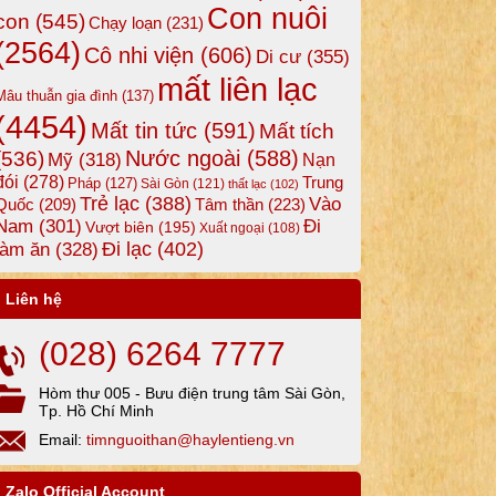
Con nuôi
con
(545)
Chạy loạn
(231)
(2564)
Cô nhi viện
(606)
Di cư
(355)
mất liên lạc
Mâu thuẫn gia đình
(137)
(4454)
Mất tin tức
(591)
Mất tích
Nước ngoài
(588)
(536)
Mỹ
(318)
Nạn
đói
(278)
Trung
Pháp
(127)
Sài Gòn
(121)
thất lạc
(102)
Trẻ lạc
(388)
Vào
Tâm thần
(223)
Quốc
(209)
Nam
(301)
Đi
Vượt biên
(195)
Xuất ngoại
(108)
Đi lạc
(402)
làm ăn
(328)
Liên hệ
(028) 6264 7777
Hòm thư 005 - Bưu điện trung tâm Sài Gòn,
Tp. Hồ Chí Minh
Email:
timnguoithan@haylentieng.vn
Zalo Official Account