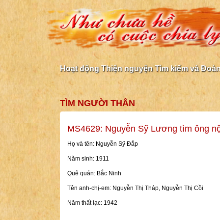
Hoạt động Thiện nguyện Tìm kiếm và Đoàn 
TÌM NGƯỜI THÂN
MS4629: Nguyễn Sỹ Lương tìm ông n
Họ và tên: Nguyễn Sỹ Đắp
Năm sinh: 1911
Quê quán: Bắc Ninh
Tên anh-chị-em: Nguyễn Thị Tháp, Nguyễn Thị Cồi
Năm thất lạc: 1942