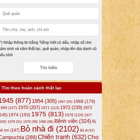
(*) Nhập thông tin bằng Tiếng Việt có dấu, nhập số cho
năm sinh và năm thất lạc, quê quán, nhập tên địa danh cũ
nếu nhớ
Tìm theo hoàn cảnh thất lạc
1945
(877)
1954
(305)
1968
(179)
1967
(92)
1972
(239)
1970
(207)
1973
1969
(107)
1971
(113)
1975
(813)
1974
(193)
(145)
1976
(124)
1977
Bệnh viện
(324)
Bị
(100)
1978
(91)
1979
(99)
1980
(86)
Bỏ nhà đi
(2102)
bỏ rơi
(147)
Bỏ đi
(87)
Chiến tranh
(632)
Cho
Campuchia
(288)