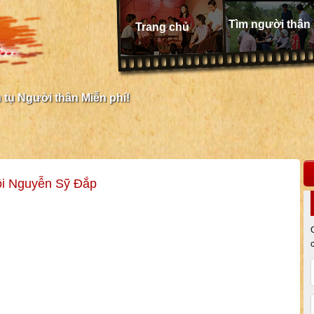
Tìm người thân
Trang chủ
tụ Người thân Miễn phí!
ội Nguyễn Sỹ Đắp