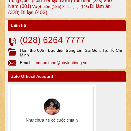
Trẻ lạc
(388)
Vào
Tâm thần
(223)
Trung Quốc
(209)
Nam
(301)
Đi làm ăn
Vượt biên
(195)
Xuất ngoại
(108)
Đi lạc
(402)
(328)
Liên hệ
(028) 6264 7777
Hòm thư 005 - Bưu điện trung tâm Sài Gòn, Tp. Hồ Chí
Minh
Email:
timnguoithan@haylentieng.vn
Zalo Official Account