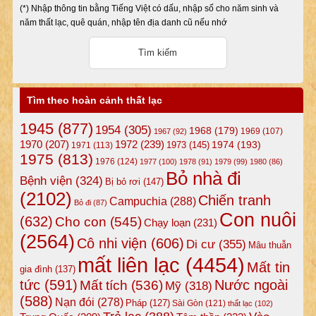
(*) Nhập thông tin bằng Tiếng Việt có dấu, nhập số cho năm sinh và
năm thất lạc, quê quán, nhập tên địa danh cũ nếu nhớ
Tìm theo hoàn cảnh thất lạc
1945
(877)
1954
(305)
1968
(179)
1969
(107)
1967
(92)
1972
(239)
1970
(207)
1974
(193)
1973
(145)
1971
(113)
1975
(813)
1976
(124)
1977
(100)
1978
(91)
1979
(99)
1980
(86)
Bỏ nhà đi
Bệnh viện
(324)
Bị bỏ rơi
(147)
(2102)
Chiến tranh
Campuchia
(288)
Bỏ đi
(87)
Con nuôi
(632)
Cho con
(545)
Chạy loạn
(231)
(2564)
Cô nhi viện
(606)
Di cư
(355)
Mâu thuẫn
mất liên lạc
(4454)
Mất tin
gia đình
(137)
tức
(591)
Nước ngoài
Mất tích
(536)
Mỹ
(318)
(588)
Nạn đói
(278)
Pháp
(127)
Sài Gòn
(121)
thất lạc
(102)