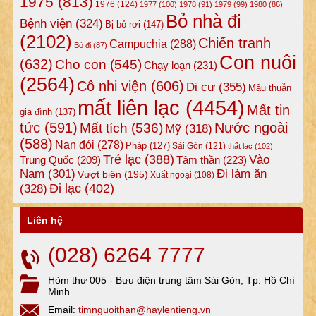
1975
(813)
1976
(124)
1977
(100)
1978
(91)
1979
(99)
1980
(86)
Bỏ nhà đi
Bệnh viện
(324)
Bị bỏ rơi
(147)
(2102)
Chiến tranh
Campuchia
(288)
Bỏ đi
(87)
Con nuôi
(632)
Cho con
(545)
Chạy loạn
(231)
(2564)
Cô nhi viện
(606)
Di cư
(355)
Mâu thuẫn
mất liên lạc
(4454)
Mất tin
gia đình
(137)
tức
(591)
Nước ngoài
Mất tích
(536)
Mỹ
(318)
(588)
Nạn đói
(278)
Pháp
(127)
Sài Gòn
(121)
thất lạc
(102)
Trẻ lạc
(388)
Vào
Tâm thần
(223)
Trung Quốc
(209)
Nam
(301)
Đi làm ăn
Vượt biên
(195)
Xuất ngoại
(108)
Đi lạc
(402)
(328)
Liên hệ
(028) 6264 7777
Hòm thư 005 - Bưu điện trung tâm Sài Gòn, Tp. Hồ Chí
Minh
Email:
timnguoithan@haylentieng.vn