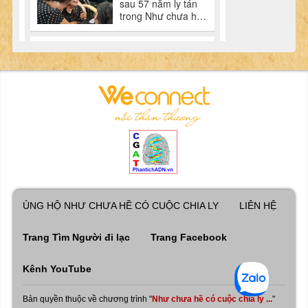
ỦNG HỘ NHƯ CHƯA HỀ CÓ CUỘC CHIA LY
LIÊN HỆ
Trang Tìm Người đi lạc
Trang Facebook
Kênh YouTube
Bản quyền thuộc về chương trình "
Như chưa hề có cuộc chia ly ...
"