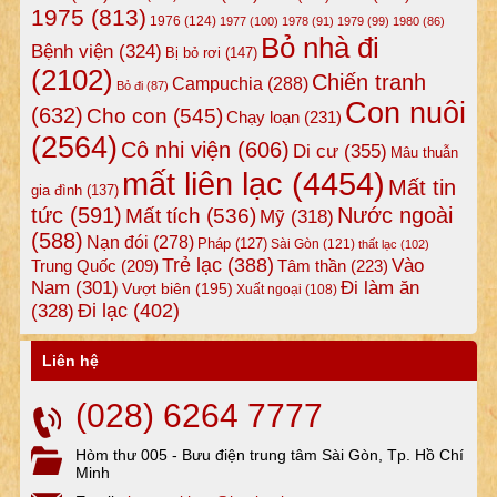
1975
(813)
1976
(124)
1977
(100)
1978
(91)
1979
(99)
1980
(86)
Bỏ nhà đi
Bệnh viện
(324)
Bị bỏ rơi
(147)
(2102)
Chiến tranh
Campuchia
(288)
Bỏ đi
(87)
Con nuôi
(632)
Cho con
(545)
Chạy loạn
(231)
(2564)
Cô nhi viện
(606)
Di cư
(355)
Mâu thuẫn
mất liên lạc
(4454)
Mất tin
gia đình
(137)
tức
(591)
Nước ngoài
Mất tích
(536)
Mỹ
(318)
(588)
Nạn đói
(278)
Pháp
(127)
Sài Gòn
(121)
thất lạc
(102)
Trẻ lạc
(388)
Vào
Tâm thần
(223)
Trung Quốc
(209)
Nam
(301)
Đi làm ăn
Vượt biên
(195)
Xuất ngoại
(108)
Đi lạc
(402)
(328)
Liên hệ
(028) 6264 7777
Hòm thư 005 - Bưu điện trung tâm Sài Gòn, Tp. Hồ Chí
Minh