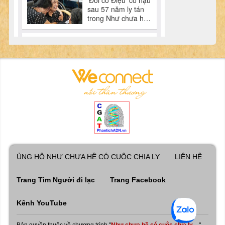
ỦNG HỘ NHƯ CHƯA HỀ CÓ CUỘC CHIA LY
LIÊN HỆ
Trang Tìm Người đi lạc
Trang Facebook
Kênh YouTube
Bản quyền thuộc về chương trình "
Như chưa hề có cuộc chia ly ...
"