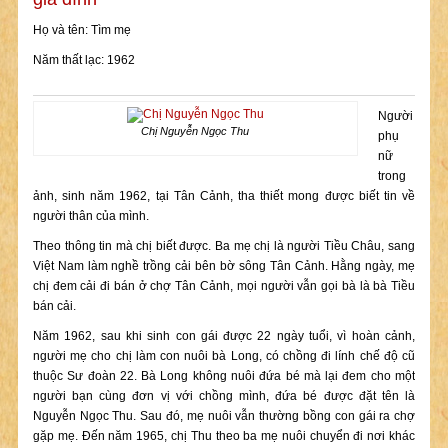
Họ và tên: Tìm mẹ
Năm thất lạc: 1962
Người
Chị Nguyễn Ngọc Thu
phụ
nữ
trong
ảnh, sinh năm 1962, tại Tân Cảnh, tha thiết mong được biết tin về
người thân của mình.
Theo thông tin mà chị biết được. Ba mẹ chị là người Tiều Châu, sang
Việt Nam làm nghề trồng cải bên bờ sông Tân Cảnh. Hằng ngày, mẹ
chị đem cải đi bán ở chợ Tân Cảnh, mọi người vẫn gọi bà là bà Tiều
bán cải.
Năm 1962, sau khi sinh con gái được 22 ngày tuổi, vì hoàn cảnh,
người mẹ cho chị làm con nuôi bà Long, có chồng đi lính chế độ cũ
thuộc Sư đoàn 22. Bà Long không nuôi đứa bé mà lại đem cho một
người bạn cùng đơn vị với chồng mình, đứa bé được đặt tên là
Nguyễn Ngọc Thu. Sau đó, mẹ nuôi vẫn thường bồng con gái ra chợ
gặp mẹ. Đến năm 1965, chị Thu theo ba mẹ nuôi chuyển đi nơi khác