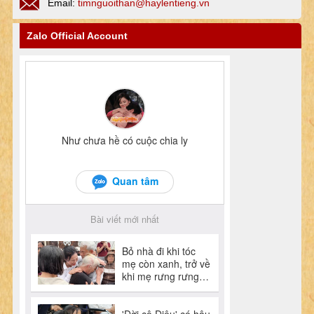
Email:
timnguoithan@haylentieng.vn
Zalo Official Account