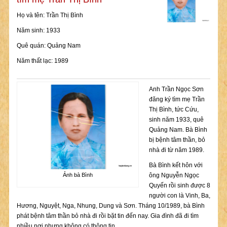
Họ và tên: Trần Thị Bình
Năm sinh: 1933
Quê quán: Quảng Nam
Năm thất lạc: 1989
Anh Trần Ngọc Sơn
đăng ký tìm mẹ Trần
Thị Bình, tức Cứu,
sinh năm 1933, quê
Quảng Nam. Bà Bình
bị bệnh tâm thần, bỏ
nhà đi từ năm 1989.
Bà Bình kết hôn với
ông Nguyễn Ngọc
Ảnh bà Bình
Quyến rồi sinh được 8
người con là Vinh, Ba,
Hương, Nguyệt, Nga, Nhung, Dung và Sơn. Tháng 10/1989, bà Bình
phát bệnh tâm thần bỏ nhà đi rồi bặt tin đến nay. Gia đình đã đi tìm
nhiều nơi nhưng không có thông tin.