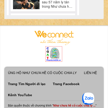
ỦNG HỘ NHƯ CHƯA HỀ CÓ CUỘC CHIA LY
LIÊN HỆ
Trang Tìm Người đi lạc
Trang Facebook
Kênh YouTube
Bản quyền thuộc về chương trình "
Như chưa hề có cuộc chia ly ...
"