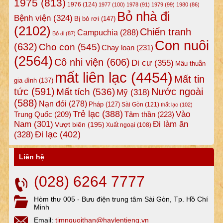
1975
(813)
1976
(124)
1977
(100)
1978
(91)
1979
(99)
1980
(86)
Bỏ nhà đi
Bệnh viện
(324)
Bị bỏ rơi
(147)
(2102)
Chiến tranh
Campuchia
(288)
Bỏ đi
(87)
Con nuôi
(632)
Cho con
(545)
Chạy loạn
(231)
(2564)
Cô nhi viện
(606)
Di cư
(355)
Mâu thuẫn
mất liên lạc
(4454)
Mất tin
gia đình
(137)
tức
(591)
Nước ngoài
Mất tích
(536)
Mỹ
(318)
(588)
Nạn đói
(278)
Pháp
(127)
Sài Gòn
(121)
thất lạc
(102)
Trẻ lạc
(388)
Vào
Tâm thần
(223)
Trung Quốc
(209)
Nam
(301)
Đi làm ăn
Vượt biên
(195)
Xuất ngoại
(108)
Đi lạc
(402)
(328)
Liên hệ
(028) 6264 7777
Hòm thư 005 - Bưu điện trung tâm Sài Gòn, Tp. Hồ Chí
Minh
Email:
timnguoithan@haylentieng.vn