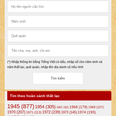
(*) Nhập thông tin bằng Tiếng Việt có dấu, nhập số cho năm sinh và
năm thất lạc, quê quán, nhập tên địa danh cũ nếu nhớ
Tìm theo hoàn cảnh thất lạc
1945
(877)
1954
(305)
1968
(179)
1969
(107)
1967
(92)
1972
(239)
1970
(207)
1974
(193)
1973
(145)
1971
(113)