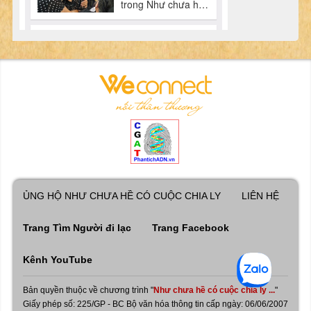
ỦNG HỘ NHƯ CHƯA HỀ CÓ CUỘC CHIA LY
LIÊN HỆ
Trang Tìm Người đi lạc
Trang Facebook
Kênh YouTube
Bản quyền thuộc về chương trình "
Như chưa hề có cuộc chia ly ...
"
Giấy phép số: 225/GP - BC Bộ văn hóa thông tin cấp ngày: 06/06/2007