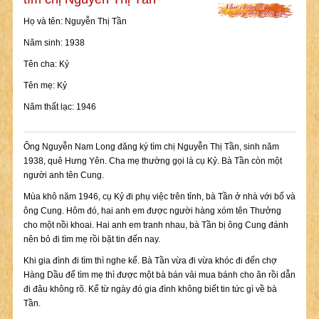
Họ và tên: Nguyễn Thị Tần
Năm sinh: 1938
Tên cha: Kỷ
Tên mẹ: Kỷ
Năm thất lạc: 1946
Ông Nguyễn Nam Long đăng ký tìm chị Nguyễn Thị Tần, sinh năm
1938, quê Hưng Yên. Cha mẹ thường gọi là cụ Kỷ. Bà Tần còn một
người anh tên Cung.
Mùa khô năm 1946, cụ Kỷ đi phụ việc trên tỉnh, bà Tần ở nhà với bố và
ông Cung. Hôm đó, hai anh em được người hàng xóm tên Thưởng
cho một nồi khoai. Hai anh em tranh nhau, bà Tần bị ông Cung đánh
nên bỏ đi tìm mẹ rồi bặt tin đến nay.
Khi gia đình đi tìm thì nghe kể. Bà Tần vừa đi vừa khóc đi đến chợ
Hàng Dầu để tìm mẹ thì được một bà bán vải mua bánh cho ăn rồi dẫn
đi đâu không rõ. Kể từ ngày đó gia đình không biết tin tức gì về bà
Tần.