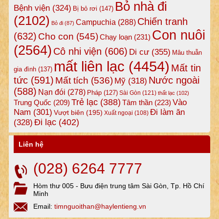
Bỏ nhà đi
Bệnh viện
(324)
Bị bỏ rơi
(147)
(2102)
Chiến tranh
Campuchia
(288)
Bỏ đi
(87)
Con nuôi
(632)
Cho con
(545)
Chạy loạn
(231)
(2564)
Cô nhi viện
(606)
Di cư
(355)
Mâu thuẫn
mất liên lạc
(4454)
Mất tin
gia đình
(137)
tức
(591)
Nước ngoài
Mất tích
(536)
Mỹ
(318)
(588)
Nạn đói
(278)
Pháp
(127)
Sài Gòn
(121)
thất lạc
(102)
Trẻ lạc
(388)
Vào
Tâm thần
(223)
Trung Quốc
(209)
Nam
(301)
Đi làm ăn
Vượt biên
(195)
Xuất ngoại
(108)
Đi lạc
(402)
(328)
Liên hệ
(028) 6264 7777
Hòm thư 005 - Bưu điện trung tâm Sài Gòn, Tp. Hồ Chí
Minh
Email:
timnguoithan@haylentieng.vn