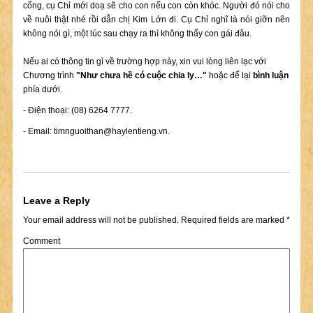
cổng, cụ Chỉ mới doạ sẽ cho con nếu con còn khóc. Người đó nói cho
về nuôi thật nhé rồi dẫn chị Kim Lớn đi. Cụ Chỉ nghĩ là nói giỡn nên
không nói gì, một lúc sau chạy ra thì không thấy con gái đâu.
Nếu ai có thông tin gì về trường hợp này, xin vui lòng liên lạc với
Chương trình
"Như chưa hề có cuộc chia ly…"
hoặc để lại
bình luận
phía dưới.
- Điện thoại: (08) 6264 7777.
- Email:
timnguoithan@haylentieng.vn
.
Leave a Reply
Your email address will not be published.
Required fields are marked
*
Comment