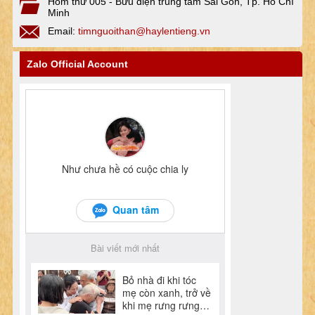
Hòm thư 005 - Bưu điện trung tâm Sài Gòn, Tp. Hồ Chí
Minh
Email:
timnguoithan@haylentieng.vn
Zalo Official Account