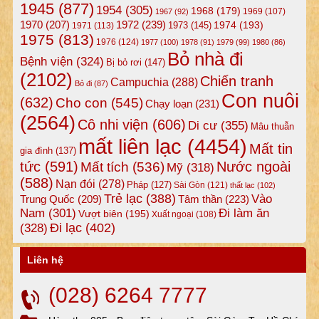
1945
(877)
1954
(305)
1968
(179)
1969
(107)
1967
(92)
1972
(239)
1970
(207)
1974
(193)
1973
(145)
1971
(113)
1975
(813)
1976
(124)
1977
(100)
1978
(91)
1979
(99)
1980
(86)
Bỏ nhà đi
Bệnh viện
(324)
Bị bỏ rơi
(147)
(2102)
Chiến tranh
Campuchia
(288)
Bỏ đi
(87)
Con nuôi
(632)
Cho con
(545)
Chạy loạn
(231)
(2564)
Cô nhi viện
(606)
Di cư
(355)
Mâu thuẫn
mất liên lạc
(4454)
Mất tin
gia đình
(137)
tức
(591)
Nước ngoài
Mất tích
(536)
Mỹ
(318)
(588)
Nạn đói
(278)
Pháp
(127)
Sài Gòn
(121)
thất lạc
(102)
Trẻ lạc
(388)
Vào
Tâm thần
(223)
Trung Quốc
(209)
Nam
(301)
Đi làm ăn
Vượt biên
(195)
Xuất ngoại
(108)
Đi lạc
(402)
(328)
Liên hệ
(028) 6264 7777