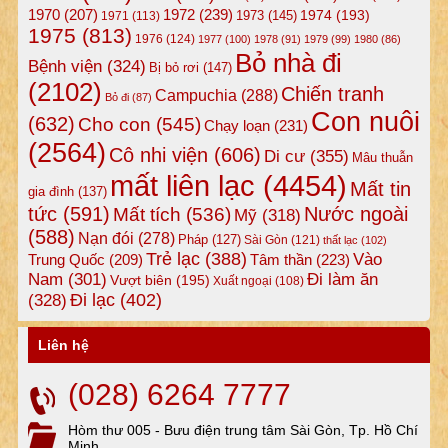
1972
(239)
1970
(207)
1974
(193)
1973
(145)
1971
(113)
1975
(813)
1976
(124)
1977
(100)
1978
(91)
1979
(99)
1980
(86)
Bỏ nhà đi
Bệnh viện
(324)
Bị bỏ rơi
(147)
(2102)
Chiến tranh
Campuchia
(288)
Bỏ đi
(87)
Con nuôi
(632)
Cho con
(545)
Chạy loạn
(231)
(2564)
Cô nhi viện
(606)
Di cư
(355)
Mâu thuẫn
mất liên lạc
(4454)
Mất tin
gia đình
(137)
tức
(591)
Nước ngoài
Mất tích
(536)
Mỹ
(318)
(588)
Nạn đói
(278)
Pháp
(127)
Sài Gòn
(121)
thất lạc
(102)
Trẻ lạc
(388)
Vào
Tâm thần
(223)
Trung Quốc
(209)
Nam
(301)
Đi làm ăn
Vượt biên
(195)
Xuất ngoại
(108)
Đi lạc
(402)
(328)
Liên hệ
(028) 6264 7777
Hòm thư 005 - Bưu điện trung tâm Sài Gòn, Tp. Hồ Chí
Minh