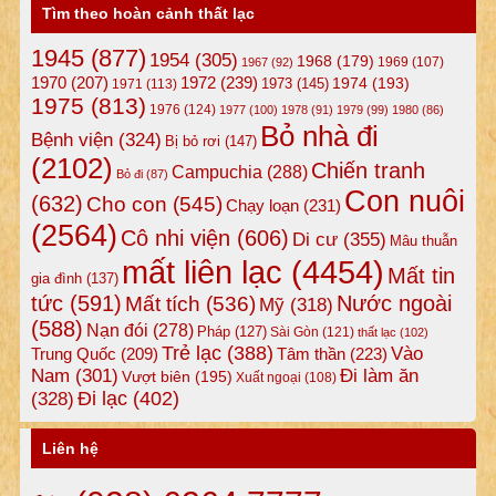
Tìm theo hoàn cảnh thất lạc
1945
(877)
1954
(305)
1968
(179)
1969
(107)
1967
(92)
1972
(239)
1970
(207)
1974
(193)
1973
(145)
1971
(113)
1975
(813)
1976
(124)
1977
(100)
1978
(91)
1979
(99)
1980
(86)
Bỏ nhà đi
Bệnh viện
(324)
Bị bỏ rơi
(147)
(2102)
Chiến tranh
Campuchia
(288)
Bỏ đi
(87)
Con nuôi
(632)
Cho con
(545)
Chạy loạn
(231)
(2564)
Cô nhi viện
(606)
Di cư
(355)
Mâu thuẫn
mất liên lạc
(4454)
Mất tin
gia đình
(137)
tức
(591)
Nước ngoài
Mất tích
(536)
Mỹ
(318)
(588)
Nạn đói
(278)
Pháp
(127)
Sài Gòn
(121)
thất lạc
(102)
Trẻ lạc
(388)
Vào
Tâm thần
(223)
Trung Quốc
(209)
Nam
(301)
Đi làm ăn
Vượt biên
(195)
Xuất ngoại
(108)
Đi lạc
(402)
(328)
Liên hệ