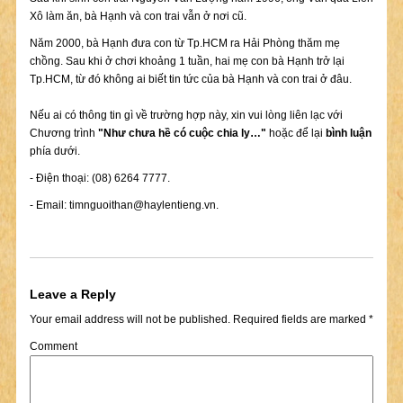
Xô làm ăn, bà Hạnh và con trai vẫn ở nơi cũ.
Năm 2000, bà Hạnh đưa con từ Tp.HCM ra Hải Phòng thăm mẹ
chồng. Sau khi ở chơi khoảng 1 tuần, hai mẹ con bà Hạnh trở lại
Tp.HCM, từ đó không ai biết tin tức của bà Hạnh và con trai ở đâu.
Nếu ai có thông tin gì về trường hợp này, xin vui lòng liên lạc với
Chương trình
"Như chưa hề có cuộc chia ly…"
hoặc để lại
bình luận
phía dưới.
- Điện thoại: (08) 6264 7777.
- Email:
timnguoithan@haylentieng.vn
.
Leave a Reply
Your email address will not be published.
Required fields are marked
*
Comment