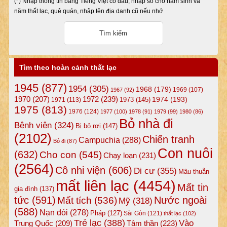
(*) Nhập thông tin bằng Tiếng Việt có dấu, nhập số cho năm sinh và
năm thất lạc, quê quán, nhập tên địa danh cũ nếu nhớ
Tìm theo hoàn cảnh thất lạc
1945
(877)
1954
(305)
1968
(179)
1969
(107)
1967
(92)
1972
(239)
1970
(207)
1974
(193)
1973
(145)
1971
(113)
1975
(813)
1976
(124)
1977
(100)
1978
(91)
1979
(99)
1980
(86)
Bỏ nhà đi
Bệnh viện
(324)
Bị bỏ rơi
(147)
(2102)
Chiến tranh
Campuchia
(288)
Bỏ đi
(87)
Con nuôi
(632)
Cho con
(545)
Chạy loạn
(231)
(2564)
Cô nhi viện
(606)
Di cư
(355)
Mâu thuẫn
mất liên lạc
(4454)
Mất tin
gia đình
(137)
tức
(591)
Nước ngoài
Mất tích
(536)
Mỹ
(318)
(588)
Nạn đói
(278)
Pháp
(127)
Sài Gòn
(121)
thất lạc
(102)
Trẻ lạc
(388)
Vào
Tâm thần
(223)
Trung Quốc
(209)