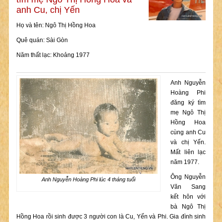
anh Cu, chị Yến
Họ và tên: Ngô Thị Hồng Hoa
Quê quán: Sài Gòn
Năm thất lạc: Khoảng 1977
Anh Nguyễn
Hoàng Phi
đăng ký tìm
mẹ Ngô Thị
Hồng Hoa
cùng anh Cu
và chị Yến.
Mất liên lạc
năm 1977.
Ông Nguyễn
Anh Nguyễn Hoàng Phi lúc 4 tháng tuổi
Văn Sang
kết hôn với
bà Ngô Thị
Hồng Hoa rồi sinh được 3 người con là Cu, Yến và Phi. Gia đình sinh