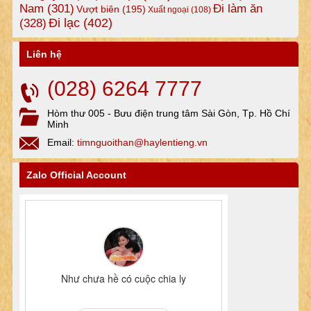
Nam
(301)
Đi làm ăn
Vượt biên
(195)
Xuất ngoại
(108)
Đi lạc
(402)
(328)
Liên hệ
(028) 6264 7777
Hòm thư 005 - Bưu điện trung tâm Sài Gòn, Tp. Hồ Chí
Minh
Email:
timnguoithan@haylentieng.vn
Zalo Official Account