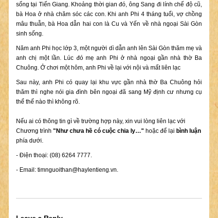
sống tại Tiến Giang. Khoảng thời gian đó, ông Sang đi lính chế độ cũ,
bà Hoa ở nhà chăm sóc các con. Khi anh Phi 4 tháng tuổi, vợ chồng
mâu thuẫn, bà Hoa dẫn hai con là Cu và Yến về nhà ngoại Sài Gòn
sinh sống.
Năm anh Phi học lớp 3, một người dì dẫn anh lên Sài Gòn thăm mẹ và
anh chị một lần. Lúc đó mẹ anh Phi ở nhà ngoại gần nhà thờ Ba
Chuông. Ở chơi một hôm, anh Phi về lại với nội và mất liên lạc
Sau này, anh Phi có quay lại khu vực gần nhà thờ Ba Chuông hỏi
thăm thì nghe nói gia đình bên ngoại đã sang Mỹ định cư nhưng cụ
thể thế nào thì không rõ.
Nếu ai có thông tin gì về trường hợp này, xin vui lòng liên lạc với
Chương trình
"Như chưa hề có cuộc chia ly…"
hoặc để lại
bình luận
phía dưới.
- Điện thoại: (08) 6264 7777.
- Email:
timnguoithan@haylentieng.vn
.