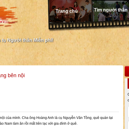
Tìm người thân
Trang chủ
tụ Người thân Miễn phí!
ng bên nội
ội của mình. Cha ông Hoàng Anh là cụ Nguyễn Văn Tồng, quê quán tại
o Nam làm ăn rồi mất liên lạc với gia đình ở quê.