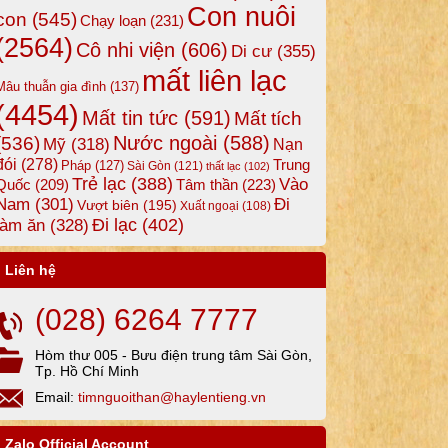
Con nuôi
con
(545)
Chạy loạn
(231)
(2564)
Cô nhi viện
(606)
Di cư
(355)
mất liên lạc
Mâu thuẫn gia đình
(137)
(4454)
Mất tin tức
(591)
Mất tích
Nước ngoài
(588)
(536)
Mỹ
(318)
Nạn
đói
(278)
Trung
Pháp
(127)
Sài Gòn
(121)
thất lạc
(102)
Trẻ lạc
(388)
Vào
Tâm thần
(223)
Quốc
(209)
Nam
(301)
Đi
Vượt biên
(195)
Xuất ngoại
(108)
Đi lạc
(402)
làm ăn
(328)
Liên hệ
(028) 6264 7777
Hòm thư 005 - Bưu điện trung tâm Sài Gòn,
Tp. Hồ Chí Minh
Email:
timnguoithan@haylentieng.vn
Zalo Official Account