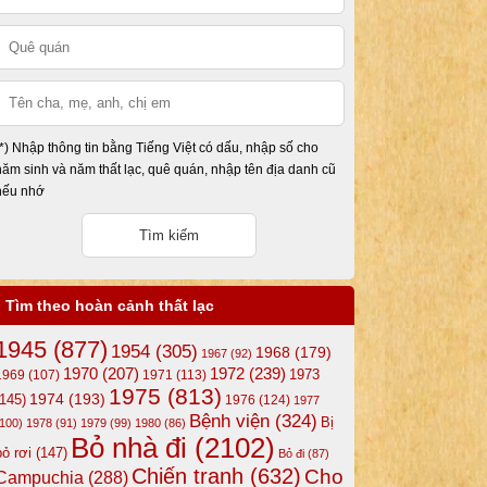
(*) Nhập thông tin bằng Tiếng Việt có dấu, nhập số cho
năm sinh và năm thất lạc, quê quán, nhập tên địa danh cũ
nếu nhớ
Tìm theo hoàn cảnh thất lạc
1945
(877)
1954
(305)
1968
(179)
1967
(92)
1972
(239)
1970
(207)
1973
1969
(107)
1971
(113)
1975
(813)
1974
(193)
(145)
1976
(124)
1977
Bệnh viện
(324)
Bị
(100)
1978
(91)
1979
(99)
1980
(86)
Bỏ nhà đi
(2102)
bỏ rơi
(147)
Bỏ đi
(87)
Chiến tranh
(632)
Cho
Campuchia
(288)