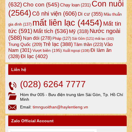
Con nuôi
(632)
Cho con
(545)
Chạy loạn
(231)
(2564)
Cô nhi viện
(606)
Di cư
(355)
Mâu thuẫn
mất liên lạc
(4454)
Mất tin
gia đình
(137)
tức
(591)
Nước ngoài
Mất tích
(536)
Mỹ
(318)
(588)
Nạn đói
(278)
Pháp
(127)
Sài Gòn
(121)
thất lạc
(102)
Trẻ lạc
(388)
Vào
Tâm thần
(223)
Trung Quốc
(209)
Nam
(301)
Đi làm ăn
Vượt biên
(195)
Xuất ngoại
(108)
Đi lạc
(402)
(328)
Liên hệ
(028) 6264 7777
Hòm thư 005 - Bưu điện trung tâm Sài Gòn, Tp. Hồ Chí
Minh
Email:
timnguoithan@haylentieng.vn
Zalo Official Account