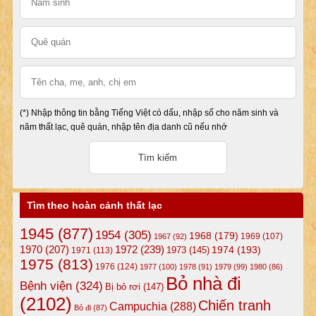
(*) Nhập thông tin bằng Tiếng Việt có dấu, nhập số cho năm sinh và
năm thất lạc, quê quán, nhập tên địa danh cũ nếu nhớ
Tìm theo hoàn cảnh thất lạc
1945
(877)
1954
(305)
1968
(179)
1969
(107)
1967
(92)
1972
(239)
1970
(207)
1974
(193)
1973
(145)
1971
(113)
1975
(813)
1976
(124)
1977
(100)
1978
(91)
1979
(99)
1980
(86)
Bỏ nhà đi
Bệnh viện
(324)
Bị bỏ rơi
(147)
(2102)
Chiến tranh
Campuchia
(288)
Bỏ đi
(87)