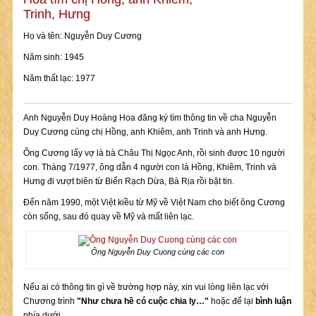
Trinh, Hưng
Họ và tên: Nguyễn Duy Cương
Năm sinh: 1945
Năm thất lạc: 1977
Anh Nguyễn Duy Hoàng Hoa đăng ký tìm thông tin về cha Nguyễn
Duy Cương cùng chị Hồng, anh Khiêm, anh Trinh và anh Hưng.
Ông Cương lấy vợ là bà Châu Thị Ngọc Anh, rồi sinh được 10 người
con. Tháng 7/1977, ông dẫn 4 người con là Hồng, Khiêm, Trinh và
Hưng đi vượt biên từ Biển Rạch Dừa, Bà Rịa rồi bặt tin.
Đến năm 1990, một Việt kiều từ Mỹ về Việt Nam cho biết ông Cương
còn sống, sau đó quay về Mỹ và mất liên lạc.
Ông Nguyễn Duy Cuong cùng các con
Nếu ai có thông tin gì về trường hợp này, xin vui lòng liên lạc với
Chương trình
"Như chưa hề có cuộc chia ly…"
hoặc để lại
bình luận
phía dưới.