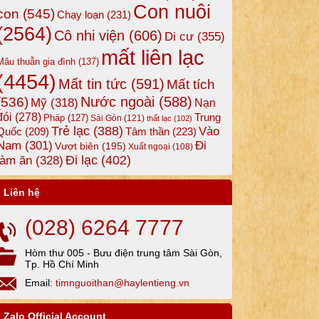
Con nuôi
con
(545)
Chạy loạn
(231)
(2564)
Cô nhi viện
(606)
Di cư
(355)
mất liên lạc
Mâu thuẫn gia đình
(137)
(4454)
Mất tin tức
(591)
Mất tích
Nước ngoài
(588)
(536)
Mỹ
(318)
Nạn
đói
(278)
Trung
Pháp
(127)
Sài Gòn
(121)
thất lạc
(102)
Trẻ lạc
(388)
Vào
Tâm thần
(223)
Quốc
(209)
Nam
(301)
Đi
Vượt biên
(195)
Xuất ngoại
(108)
Đi lạc
(402)
làm ăn
(328)
Liên hệ
(028) 6264 7777
Hòm thư 005 - Bưu điện trung tâm Sài Gòn,
Tp. Hồ Chí Minh
Email:
timnguoithan@haylentieng.vn
Zalo Official Account