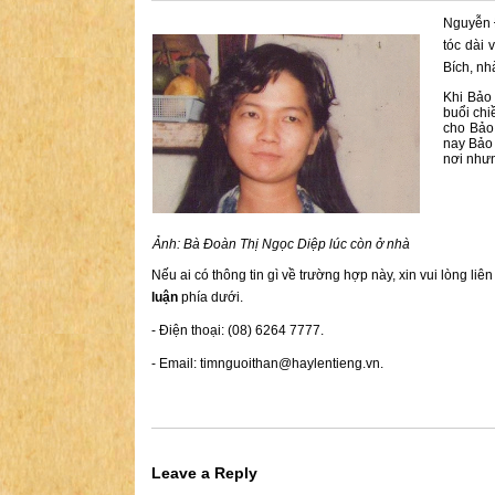
Nguyễn 
tóc dài 
Bích, nh
Khi Bảo
buổi chi
cho Bảo,
nay Bảo 
nơi nhưn
Ảnh: Bà Đoàn Thị Ngọc Diệp lúc còn ở nhà
Nếu ai có thông tin gì về trường hợp này, xin vui lòng liê
luận
phía dưới.
- Điện thoại: (08) 6264 7777.
- Email:
timnguoithan@haylentieng.vn
.
Leave a Reply