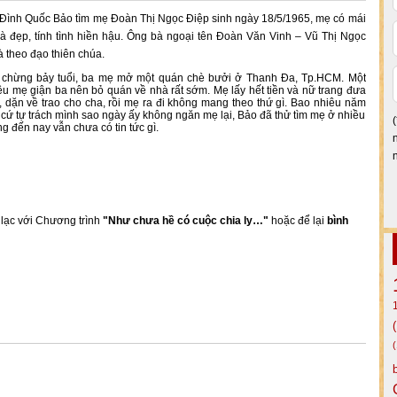
Đình Quốc Bảo tìm mẹ Đoàn Thị Ngọc Điệp sinh ngày 18/5/1965, mẹ có mái
và đẹp, tính tình hiền hậu. Ông bà ngoại tên Đoàn Văn Vinh – Vũ Thị Ngọc
à theo đạo thiên chúa.
 chừng bảy tuổi, ba mẹ mở một quán chè bưởi ở Thanh Đa, Tp.HCM. Một
ều mẹ giận ba nên bỏ quán về nhà rất sớm. Mẹ lấy hết tiền và nữ trang đưa
 dặn về trao cho cha, rồi mẹ ra đi không mang theo thứ gì. Bao nhiêu năm
cứ tự trách mình sao ngày ấy không ngăn mẹ lại, Bảo đã thử tìm mẹ ở nhiều
g đến nay vẫn chưa có tin tức gì.
n lạc với Chương trình
"Như chưa hề có cuộc chia ly…"
hoặc để lại
bình