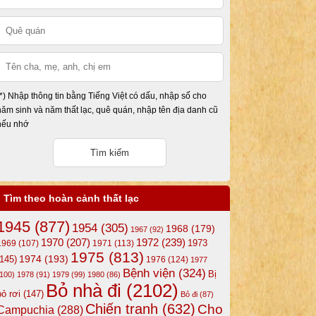
(*) Nhập thông tin bằng Tiếng Việt có dấu, nhập số cho
năm sinh và năm thất lạc, quê quán, nhập tên địa danh cũ
nếu nhớ
Tìm theo hoàn cảnh thất lạc
1945
(877)
1954
(305)
1968
(179)
1967
(92)
1972
(239)
1970
(207)
1973
1969
(107)
1971
(113)
1975
(813)
1974
(193)
(145)
1976
(124)
1977
Bệnh viện
(324)
Bị
(100)
1978
(91)
1979
(99)
1980
(86)
Bỏ nhà đi
(2102)
bỏ rơi
(147)
Bỏ đi
(87)
Chiến tranh
(632)
Cho
Campuchia
(288)