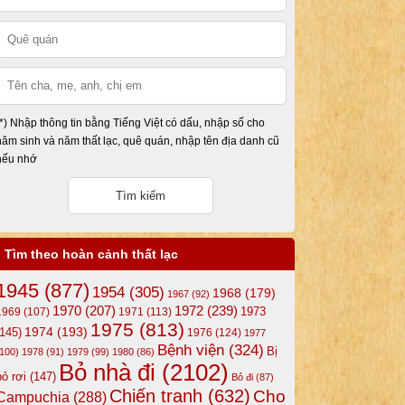
(*) Nhập thông tin bằng Tiếng Việt có dấu, nhập số cho
năm sinh và năm thất lạc, quê quán, nhập tên địa danh cũ
nếu nhớ
Tìm theo hoàn cảnh thất lạc
1945
(877)
1954
(305)
1968
(179)
1967
(92)
1972
(239)
1970
(207)
1973
1969
(107)
1971
(113)
1975
(813)
1974
(193)
(145)
1976
(124)
1977
Bệnh viện
(324)
Bị
(100)
1978
(91)
1979
(99)
1980
(86)
Bỏ nhà đi
(2102)
bỏ rơi
(147)
Bỏ đi
(87)
Chiến tranh
(632)
Cho
Campuchia
(288)