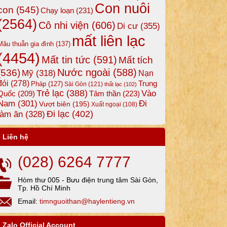
Con nuôi
con
(545)
Chạy loạn
(231)
(2564)
Cô nhi viện
(606)
Di cư
(355)
mất liên lạc
Mâu thuẫn gia đình
(137)
(4454)
Mất tin tức
(591)
Mất tích
Nước ngoài
(588)
(536)
Mỹ
(318)
Nạn
đói
(278)
Trung
Pháp
(127)
Sài Gòn
(121)
thất lạc
(102)
Trẻ lạc
(388)
Vào
Tâm thần
(223)
Quốc
(209)
Nam
(301)
Đi
Vượt biên
(195)
Xuất ngoại
(108)
Đi lạc
(402)
làm ăn
(328)
Liên hệ
(028) 6264 7777
Hòm thư 005 - Bưu điện trung tâm Sài Gòn,
Tp. Hồ Chí Minh
Email:
timnguoithan@haylentieng.vn
Zalo Official Account