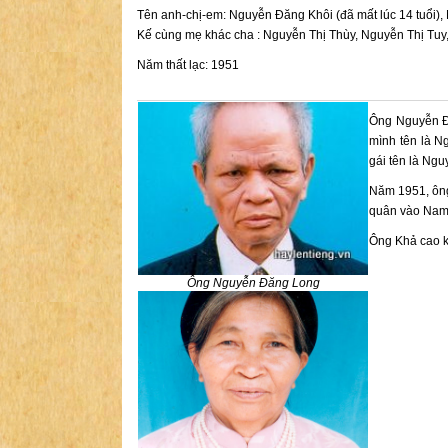
Tên anh-chị-em: Nguyễn Đăng Khôi (đã mất lúc 14 tuổi)
Kế cùng mẹ khác cha : Nguyễn Thị Thùy, Nguyễn Thị Tuy
Năm thất lạc: 1951
Ông Nguyễn Đ
mình tên là N
gái tên là Ngu
Năm 1951, ông
quân vào Nam r
Ông Khả cao k
Ông Nguyễn Đăng Long