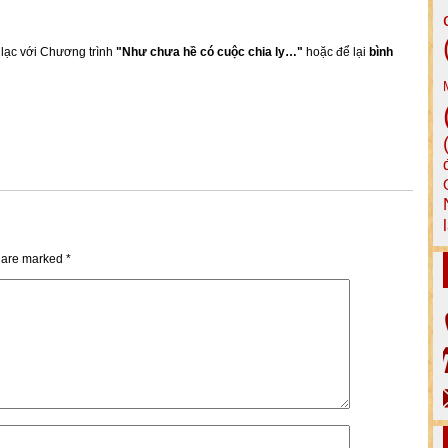
n lạc với Chương trình
"Như chưa hề có cuộc chia ly…"
hoặc để lại
bình
s are marked
*