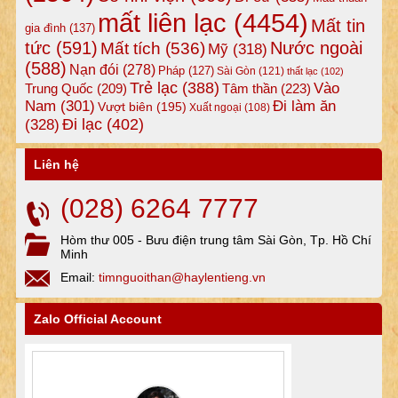
mất liên lạc
(4454)
Mất tin
gia đình
(137)
tức
(591)
Nước ngoài
Mất tích
(536)
Mỹ
(318)
(588)
Nạn đói
(278)
Pháp
(127)
Sài Gòn
(121)
thất lạc
(102)
Trẻ lạc
(388)
Vào
Tâm thần
(223)
Trung Quốc
(209)
Nam
(301)
Đi làm ăn
Vượt biên
(195)
Xuất ngoại
(108)
Đi lạc
(402)
(328)
Liên hệ
(028) 6264 7777
Hòm thư 005 - Bưu điện trung tâm Sài Gòn, Tp. Hồ Chí
Minh
Email:
timnguoithan@haylentieng.vn
Zalo Official Account