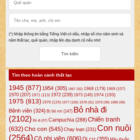
(*) Nhập thông tin bằng Tiếng Việt có dấu, nhập số cho năm sinh và
năm thất lạc, quê quán, nhập tên địa danh cũ nếu nhớ
Tìm theo hoàn cảnh thất lạc
1945
(877)
1954
(305)
1968
(179)
1969
(107)
1967
(92)
1972
(239)
1970
(207)
1974
(193)
1973
(145)
1971
(113)
1975
(813)
1976
(124)
1977
(100)
1978
(91)
1979
(99)
1980
(86)
Bỏ nhà đi
Bệnh viện
(324)
Bị bỏ rơi
(147)
(2102)
Chiến tranh
Campuchia
(288)
Bỏ đi
(87)
Con nuôi
(632)
Cho con
(545)
Chạy loạn
(231)
(2564)
Cô nhi viện
(606)
Di cư
(355)
Mâu thuẫn