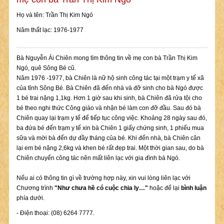
Họ và tên: Trần Thị Kim Ngó
Năm thất lạc: 1976-1977
Bà Nguyễn Ái Chiên mong tìm thông tin về mẹ con bà Trần Thị Kim
Ngó, quê Sông Bé cũ.
Năm 1976 -1977, bà Chiên là nữ hộ sinh công tác tại một trạm y tế xã
của tỉnh Sông Bé. Bà Chiên đã đến nhà và đỡ sinh cho bà Ngó được
1 bé trai nặng 1,1kg. Hơn 1 giờ sau khi sinh, bà Chiên đã rửa tội cho
bé theo nghi thức Công giáo và nhận bé làm con đỡ đầu. Sau đó bà
Chiên quay lại trạm y tế để tiếp tục công việc. Khoảng 28 ngày sau đó,
ba đứa bé đến trạm y tế xin bà Chiên 1 giấy chứng sinh, 1 phiếu mua
sữa và mời bà đến dự đầy tháng của bé. Khi đến nhà, bà Chiên cân
lại em bé nặng 2,6kg và khen bé rất đẹp trai. Một thời gian sau, do bà
Chiên chuyển công tác nên mất liên lạc với gia đình bà Ngó.
Nếu ai có thông tin gì về trường hợp này, xin vui lòng liên lạc với
Chương trình
"Như chưa hề có cuộc chia ly…"
hoặc để lại
bình luận
phía dưới.
- Điện thoại: (08) 6264 7777.