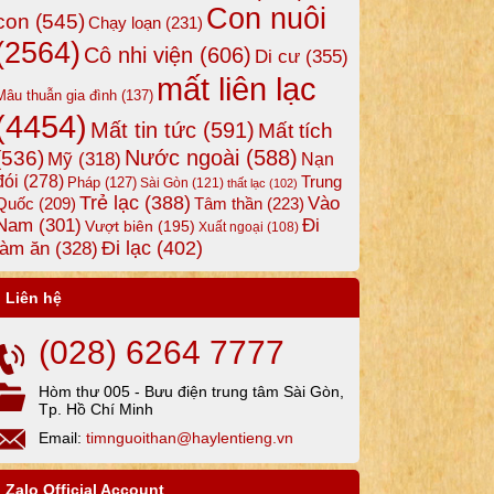
Con nuôi
con
(545)
Chạy loạn
(231)
(2564)
Cô nhi viện
(606)
Di cư
(355)
mất liên lạc
Mâu thuẫn gia đình
(137)
(4454)
Mất tin tức
(591)
Mất tích
Nước ngoài
(588)
(536)
Mỹ
(318)
Nạn
đói
(278)
Trung
Pháp
(127)
Sài Gòn
(121)
thất lạc
(102)
Trẻ lạc
(388)
Vào
Tâm thần
(223)
Quốc
(209)
Nam
(301)
Đi
Vượt biên
(195)
Xuất ngoại
(108)
Đi lạc
(402)
làm ăn
(328)
Liên hệ
(028) 6264 7777
Hòm thư 005 - Bưu điện trung tâm Sài Gòn,
Tp. Hồ Chí Minh
Email:
timnguoithan@haylentieng.vn
Zalo Official Account