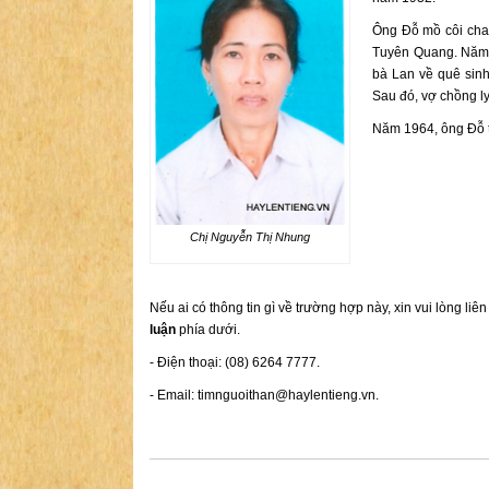
Ông Đỗ mồ côi cha m
Tuyên Quang. Năm 1
bà Lan về quê sinh 
Sau đó, vợ chồng ly
Năm 1964, ông Đỗ t
Chị Nguyễn Thị Nhung
Nếu ai có thông tin gì về trường hợp này, xin vui lòng liê
luận
phía dưới.
- Điện thoại: (08) 6264 7777.
- Email:
timnguoithan@haylentieng.vn
.