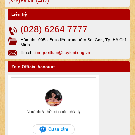
Đi lạc
(402)
(328)
Liên hệ
(028) 6264 7777
Hòm thư 005 - Bưu điện trung tâm Sài Gòn, Tp. Hồ Chí
Minh
Email:
timnguoithan@haylentieng.vn
Zalo Official Account