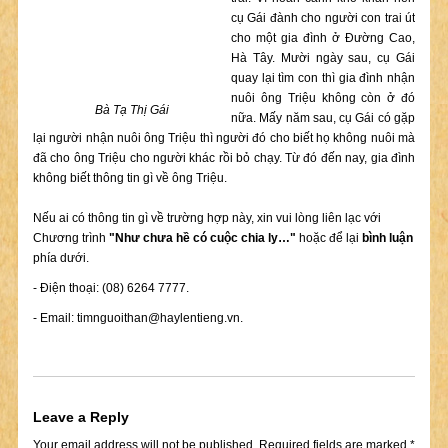
cụ Gái đành cho người con trai út
cho một gia đình ở Đường Cao,
Hà Tây. Mười ngày sau, cụ Gái
quay lại tìm con thì gia đình nhận
nuôi ông Triệu không còn ở đó
Bà Tạ Thị Gái
nữa. Mấy năm sau, cụ Gái có gặp
lại người nhận nuôi ông Triệu thì người đó cho biết họ không nuôi mà
đã cho ông Triệu cho người khác rồi bỏ chạy. Từ đó đến nay, gia đình
không biết thông tin gì về ông Triệu.
Nếu ai có thông tin gì về trường hợp này, xin vui lòng liên lạc với
Chương trình
"Như chưa hề có cuộc chia ly…"
hoặc để lại
bình luận
phía dưới.
- Điện thoại: (08) 6264 7777.
- Email:
timnguoithan@haylentieng.vn
.
Leave a Reply
Your email address will not be published.
Required fields are marked
*