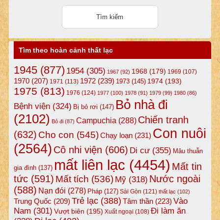
Tìm theo hoàn cảnh thất lạc
1945
(877)
1954
(305)
1968
(179)
1969
(107)
1967
(92)
1972
(239)
1970
(207)
1974
(193)
1973
(145)
1971
(113)
1975
(813)
1976
(124)
1977
(100)
1978
(91)
1979
(99)
1980
(86)
Bỏ nhà đi
Bệnh viện
(324)
Bị bỏ rơi
(147)
(2102)
Chiến tranh
Campuchia
(288)
Bỏ đi
(87)
Con nuôi
(632)
Cho con
(545)
Chạy loạn
(231)
(2564)
Cô nhi viện
(606)
Di cư
(355)
Mâu thuẫn
mất liên lạc
(4454)
Mất tin
gia đình
(137)
tức
(591)
Nước ngoài
Mất tích
(536)
Mỹ
(318)
(588)
Nạn đói
(278)
Pháp
(127)
Sài Gòn
(121)
thất lạc
(102)
Trẻ lạc
(388)
Vào
Tâm thần
(223)
Trung Quốc
(209)
Nam
(301)
Đi làm ăn
Vượt biên
(195)
Xuất ngoại
(108)