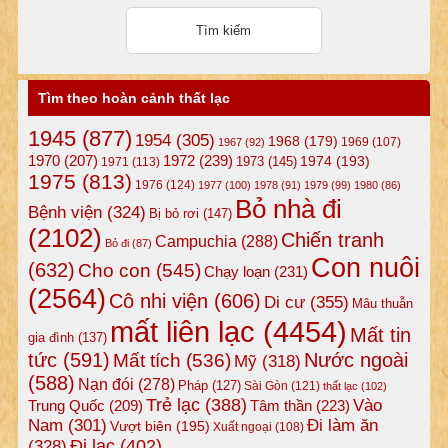
Tìm theo hoàn cảnh thất lạc
1945
(877)
1954
(305)
1968
(179)
1969
(107)
1967
(92)
1972
(239)
1970
(207)
1974
(193)
1973
(145)
1971
(113)
1975
(813)
1976
(124)
1977
(100)
1978
(91)
1979
(99)
1980
(86)
Bỏ nhà đi
Bệnh viện
(324)
Bị bỏ rơi
(147)
(2102)
Chiến tranh
Campuchia
(288)
Bỏ đi
(87)
Con nuôi
(632)
Cho con
(545)
Chạy loạn
(231)
(2564)
Cô nhi viện
(606)
Di cư
(355)
Mâu thuẫn
mất liên lạc
(4454)
Mất tin
gia đình
(137)
tức
(591)
Nước ngoài
Mất tích
(536)
Mỹ
(318)
(588)
Nạn đói
(278)
Pháp
(127)
Sài Gòn
(121)
thất lạc
(102)
Trẻ lạc
(388)
Vào
Tâm thần
(223)
Trung Quốc
(209)
Nam
(301)
Đi làm ăn
Vượt biên
(195)
Xuất ngoại
(108)
Đi lạc
(402)
(328)