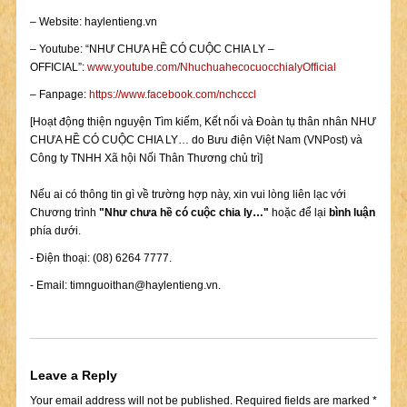
– Website: haylentieng.vn
– Youtube: “NHƯ CHƯA HỀ CÓ CUỘC CHIA LY –
OFFICIAL”:
www.youtube.com/NhuchuahecocuocchialyOfficial
– Fanpage:
https://www.facebook.com/nchcccl
[Hoạt động thiện nguyện Tìm kiếm, Kết nối và Đoàn tụ thân nhân NHƯ
CHƯA HỀ CÓ CUỘC CHIA LY… do Bưu điện Việt Nam (VNPost) và
Công ty TNHH Xã hội Nối Thân Thương chủ trì]
Nếu ai có thông tin gì về trường hợp này, xin vui lòng liên lạc với
Chương trình
"Như chưa hề có cuộc chia ly…"
hoặc để lại
bình luận
phía dưới.
- Điện thoại: (08) 6264 7777.
- Email:
timnguoithan@haylentieng.vn
.
Leave a Reply
Your email address will not be published.
Required fields are marked
*