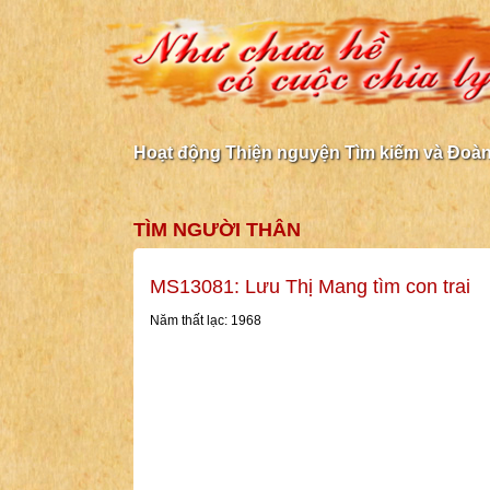
Hoạt động Thiện nguyện Tìm kiếm và Đoàn 
TÌM NGƯỜI THÂN
MS13081: Lưu Thị Mang tìm con trai
Năm thất lạc: 1968