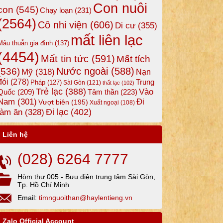
Con nuôi
con
(545)
Chạy loạn
(231)
(2564)
Cô nhi viện
(606)
Di cư
(355)
mất liên lạc
Mâu thuẫn gia đình
(137)
(4454)
Mất tin tức
(591)
Mất tích
Nước ngoài
(588)
(536)
Mỹ
(318)
Nạn
đói
(278)
Trung
Pháp
(127)
Sài Gòn
(121)
thất lạc
(102)
Trẻ lạc
(388)
Vào
Tâm thần
(223)
Quốc
(209)
Nam
(301)
Đi
Vượt biên
(195)
Xuất ngoại
(108)
Đi lạc
(402)
làm ăn
(328)
Liên hệ
(028) 6264 7777
Hòm thư 005 - Bưu điện trung tâm Sài Gòn,
Tp. Hồ Chí Minh
Email:
timnguoithan@haylentieng.vn
Zalo Official Account