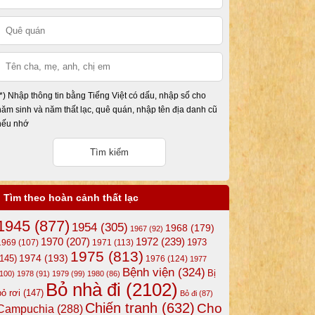
(*) Nhập thông tin bằng Tiếng Việt có dấu, nhập số cho
năm sinh và năm thất lạc, quê quán, nhập tên địa danh cũ
nếu nhớ
Tìm theo hoàn cảnh thất lạc
1945
(877)
1954
(305)
1968
(179)
1967
(92)
1972
(239)
1970
(207)
1973
1969
(107)
1971
(113)
1975
(813)
1974
(193)
(145)
1976
(124)
1977
Bệnh viện
(324)
Bị
(100)
1978
(91)
1979
(99)
1980
(86)
Bỏ nhà đi
(2102)
bỏ rơi
(147)
Bỏ đi
(87)
Chiến tranh
(632)
Cho
Campuchia
(288)