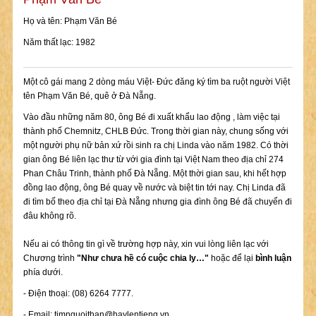
Họ và tên: Phạm Văn Bé
Năm thất lạc: 1982
Một cô gái mang 2 dòng máu Việt- Đức đăng ký tìm ba ruột người Việt
tên Phạm Văn Bé, quê ở Đà Nẵng.
Vào đầu những năm 80, ông Bé đi xuất khẩu lao động , làm việc tại
thành phố Chemnitz, CHLB Đức. Trong thời gian này, chung sống với
một người phụ nữ bản xứ rồi sinh ra chị Linda vào năm 1982. Có thời
gian ông Bé liên lạc thư từ với gia đình tại Việt Nam theo địa chỉ 274
Phan Châu Trinh, thành phố Đà Nẵng. Một thời gian sau, khi hết hợp
đồng lao động, ông Bé quay về nước và biệt tin tới nay. Chị Linda đã
đi tìm bố theo địa chỉ tại Đà Nẵng nhưng gia đình ông Bé đã chuyển đi
đâu không rõ.
Nếu ai có thông tin gì về trường hợp này, xin vui lòng liên lạc với
Chương trình
"Như chưa hề có cuộc chia ly…"
hoặc để lại
bình luận
phía dưới.
- Điện thoại: (08) 6264 7777.
- Email:
timnguoithan@haylentieng.vn
.