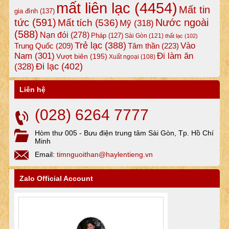
mất liên lạc
(4454)
Mất tin
gia đình
(137)
tức
(591)
Nước ngoài
Mất tích
(536)
Mỹ
(318)
(588)
Nạn đói
(278)
Pháp
(127)
Sài Gòn
(121)
thất lạc
(102)
Trẻ lạc
(388)
Vào
Tâm thần
(223)
Trung Quốc
(209)
Nam
(301)
Đi làm ăn
Vượt biên
(195)
Xuất ngoại
(108)
Đi lạc
(402)
(328)
Liên hệ
(028) 6264 7777
Hòm thư 005 - Bưu điện trung tâm Sài Gòn, Tp. Hồ Chí
Minh
Email:
timnguoithan@haylentieng.vn
Zalo Official Account