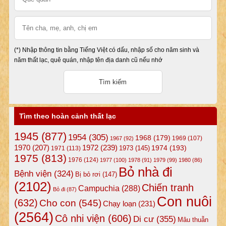
(*) Nhập thông tin bằng Tiếng Việt có dấu, nhập số cho năm sinh và
năm thất lạc, quê quán, nhập tên địa danh cũ nếu nhớ
Tìm theo hoàn cảnh thất lạc
1945
(877)
1954
(305)
1968
(179)
1969
(107)
1967
(92)
1972
(239)
1970
(207)
1974
(193)
1973
(145)
1971
(113)
1975
(813)
1976
(124)
1977
(100)
1978
(91)
1979
(99)
1980
(86)
Bỏ nhà đi
Bệnh viện
(324)
Bị bỏ rơi
(147)
(2102)
Chiến tranh
Campuchia
(288)
Bỏ đi
(87)
Con nuôi
(632)
Cho con
(545)
Chạy loạn
(231)
(2564)
Cô nhi viện
(606)
Di cư
(355)
Mâu thuẫn