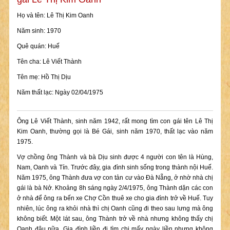
Họ và tên: Lê Thị Kim Oanh
Năm sinh: 1970
Quê quán: Huế
Tên cha: Lê Viết Thành
Tên mẹ: Hồ Thị Dịu
Năm thất lạc: Ngày 02/04/1975
Ông Lê Viết Thành, sinh năm 1942, rất mong tìm con gái tên Lê Thị
Kim Oanh, thường gọi là Bé Gái, sinh năm 1970, thất lạc vào năm
1975.
Vợ chồng ông Thành và bà Dịu sinh được 4 người con tên là Hùng,
Nam, Oanh và Tín. Trước đây, gia đình sinh sống trong thành nội Huế.
Năm 1975, ông Thành đưa vợ con tản cư vào Đà Nẵng, ở nhờ nhà chị
gái là bà Nở. Khoảng 8h sáng ngày 2/4/1975, ông Thành dặn các con
ở nhà để ông ra bến xe Chợ Cồn thuê xe cho gia đình trở về Huế. Tuy
nhiên, lúc ông ra khỏi nhà thì chị Oanh cũng đi theo sau lưng mà ông
không biết. Một lát sau, ông Thành trở về nhà nhưng không thấy chị
Oanh đâu nữa. Gia đình liền đi tìm chị mấy ngày liền nhưng không