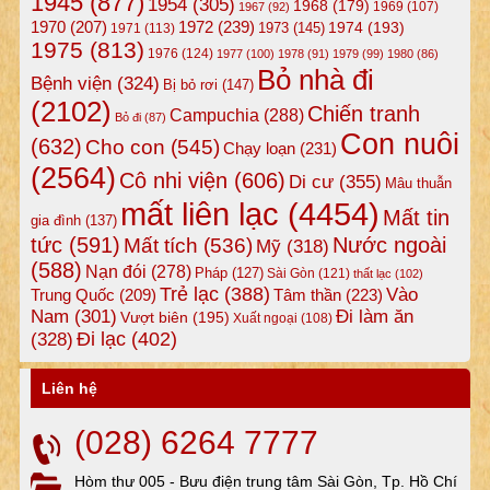
1945
(877)
1954
(305)
1968
(179)
1969
(107)
1967
(92)
1972
(239)
1970
(207)
1974
(193)
1973
(145)
1971
(113)
1975
(813)
1976
(124)
1977
(100)
1978
(91)
1979
(99)
1980
(86)
Bỏ nhà đi
Bệnh viện
(324)
Bị bỏ rơi
(147)
(2102)
Chiến tranh
Campuchia
(288)
Bỏ đi
(87)
Con nuôi
(632)
Cho con
(545)
Chạy loạn
(231)
(2564)
Cô nhi viện
(606)
Di cư
(355)
Mâu thuẫn
mất liên lạc
(4454)
Mất tin
gia đình
(137)
tức
(591)
Nước ngoài
Mất tích
(536)
Mỹ
(318)
(588)
Nạn đói
(278)
Pháp
(127)
Sài Gòn
(121)
thất lạc
(102)
Trẻ lạc
(388)
Vào
Tâm thần
(223)
Trung Quốc
(209)
Nam
(301)
Đi làm ăn
Vượt biên
(195)
Xuất ngoại
(108)
Đi lạc
(402)
(328)
Liên hệ
(028) 6264 7777
Hòm thư 005 - Bưu điện trung tâm Sài Gòn, Tp. Hồ Chí