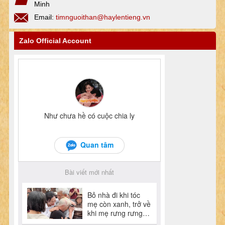
Minh
Email:
timnguoithan@haylentieng.vn
Zalo Official Account