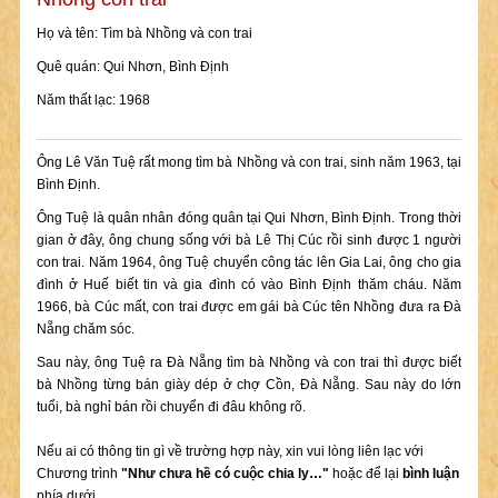
Họ và tên: Tìm bà Nhồng và con trai
Quê quán: Qui Nhơn, Bình Định
Năm thất lạc: 1968
Ông Lê Văn Tuệ rất mong tìm bà Nhồng và con trai, sinh năm 1963, tại
Bình Định.
Ông Tuệ là quân nhân đóng quân tại Qui Nhơn, Bình Định. Trong thời
gian ở đây, ông chung sống với bà Lê Thị Cúc rồi sinh được 1 người
con trai. Năm 1964, ông Tuệ chuyển công tác lên Gia Lai, ông cho gia
đình ở Huế biết tin và gia đình có vào Bình Định thăm cháu. Năm
1966, bà Cúc mất, con trai được em gái bà Cúc tên Nhồng đưa ra Đà
Nẵng chăm sóc.
Sau này, ông Tuệ ra Đà Nẵng tìm bà Nhồng và con trai thì được biết
bà Nhồng từng bán giày dép ở chợ Cồn, Đà Nẵng. Sau này do lớn
tuổi, bà nghỉ bán rồi chuyển đi đâu không rõ.
Nếu ai có thông tin gì về trường hợp này, xin vui lòng liên lạc với
Chương trình
"Như chưa hề có cuộc chia ly…"
hoặc để lại
bình luận
phía dưới.