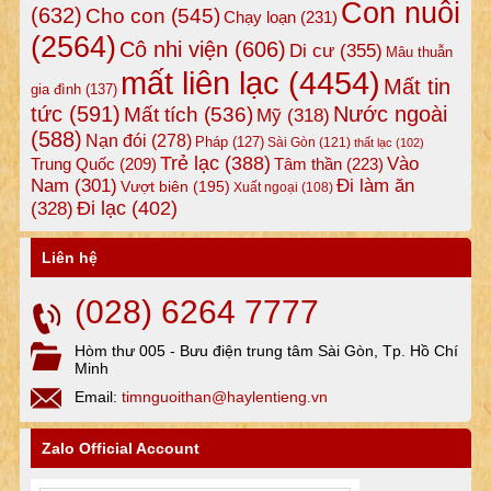
Con nuôi
(632)
Cho con
(545)
Chạy loạn
(231)
(2564)
Cô nhi viện
(606)
Di cư
(355)
Mâu thuẫn
mất liên lạc
(4454)
Mất tin
gia đình
(137)
tức
(591)
Nước ngoài
Mất tích
(536)
Mỹ
(318)
(588)
Nạn đói
(278)
Pháp
(127)
Sài Gòn
(121)
thất lạc
(102)
Trẻ lạc
(388)
Vào
Tâm thần
(223)
Trung Quốc
(209)
Nam
(301)
Đi làm ăn
Vượt biên
(195)
Xuất ngoại
(108)
Đi lạc
(402)
(328)
Liên hệ
(028) 6264 7777
Hòm thư 005 - Bưu điện trung tâm Sài Gòn, Tp. Hồ Chí
Minh
Email:
timnguoithan@haylentieng.vn
Zalo Official Account