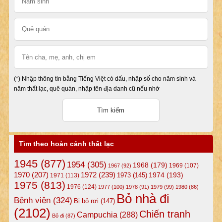
(*) Nhập thông tin bằng Tiếng Việt có dấu, nhập số cho năm sinh và
năm thất lạc, quê quán, nhập tên địa danh cũ nếu nhớ
Tìm theo hoàn cảnh thất lạc
1945
(877)
1954
(305)
1968
(179)
1969
(107)
1967
(92)
1972
(239)
1970
(207)
1974
(193)
1973
(145)
1971
(113)
1975
(813)
1976
(124)
1977
(100)
1978
(91)
1979
(99)
1980
(86)
Bỏ nhà đi
Bệnh viện
(324)
Bị bỏ rơi
(147)
(2102)
Chiến tranh
Campuchia
(288)
Bỏ đi
(87)