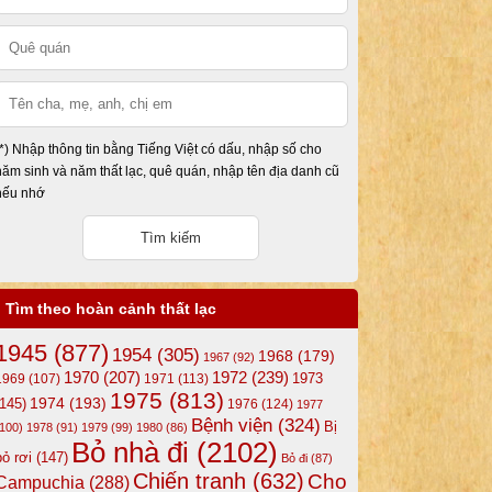
(*) Nhập thông tin bằng Tiếng Việt có dấu, nhập số cho
năm sinh và năm thất lạc, quê quán, nhập tên địa danh cũ
nếu nhớ
Tìm theo hoàn cảnh thất lạc
1945
(877)
1954
(305)
1968
(179)
1967
(92)
1972
(239)
1970
(207)
1973
1969
(107)
1971
(113)
1975
(813)
1974
(193)
(145)
1976
(124)
1977
Bệnh viện
(324)
Bị
(100)
1978
(91)
1979
(99)
1980
(86)
Bỏ nhà đi
(2102)
bỏ rơi
(147)
Bỏ đi
(87)
Chiến tranh
(632)
Cho
Campuchia
(288)