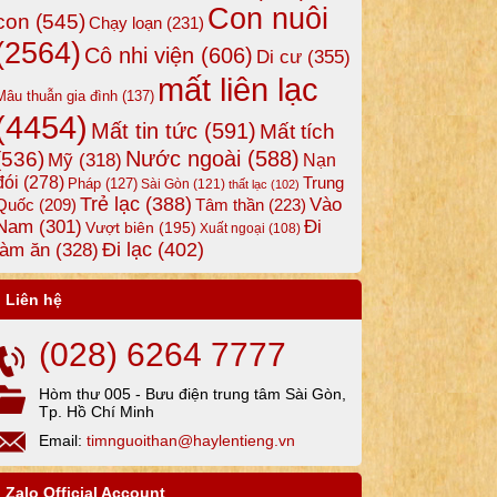
Con nuôi
con
(545)
Chạy loạn
(231)
(2564)
Cô nhi viện
(606)
Di cư
(355)
mất liên lạc
Mâu thuẫn gia đình
(137)
(4454)
Mất tin tức
(591)
Mất tích
Nước ngoài
(588)
(536)
Mỹ
(318)
Nạn
đói
(278)
Trung
Pháp
(127)
Sài Gòn
(121)
thất lạc
(102)
Trẻ lạc
(388)
Vào
Tâm thần
(223)
Quốc
(209)
Nam
(301)
Đi
Vượt biên
(195)
Xuất ngoại
(108)
Đi lạc
(402)
làm ăn
(328)
Liên hệ
(028) 6264 7777
Hòm thư 005 - Bưu điện trung tâm Sài Gòn,
Tp. Hồ Chí Minh
Email:
timnguoithan@haylentieng.vn
Zalo Official Account