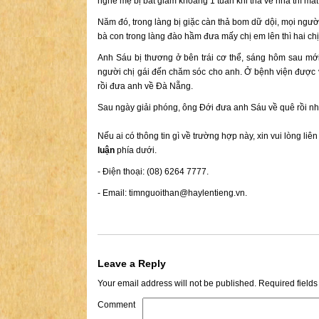
nghe mẹ bị bắt giam khoảng 1 tuần khi thả về nhà thì mất.
Năm đó, trong làng bị giặc càn thả bom dữ dội, mọi ngườ
bà con trong làng đào hầm đưa mấy chị em lên thì hai chị
Anh Sáu bị thương ở bên trái cơ thể, sáng hôm sau mớ
người chị gái đến chăm sóc cho anh. Ở bệnh viện được v
rồi đưa anh về Đà Nẵng.
Sau ngày giải phóng, ông Đới đưa anh Sáu về quê rồi nhậ
Nếu ai có thông tin gì về trường hợp này, xin vui lòng liê
luận
phía dưới.
- Điện thoại: (08) 6264 7777.
- Email:
timnguoithan@haylentieng.vn
.
Leave a Reply
Your email address will not be published.
Required field
Comment