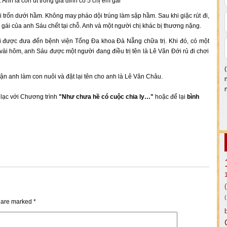
 Anh là con út trong gia đình có 5 chị em gái
i trốn dưới hầm. Không may pháo dội trúng làm sập hầm. Sau khi giặc rút đi,
 gái của anh Sáu chết tại chỗ. Anh và một người chị khác bị thương nặng.
i được đưa đến bệnh viện Tổng Đa khoa Đà Nẵng chữa trị. Khi đó, có một
ài hôm, anh Sáu được một người đang điều trị tên là Lê Văn Đới rủ đi chơi
n anh làm con nuôi và đặt lại tên cho anh là Lê Văn Châu.
n lạc với Chương trình
"Như chưa hề có cuộc chia ly…"
hoặc để lại
bình
s are marked
*