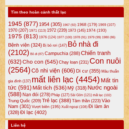
Tìm theo hoàn cảnh thất lạc
1945
(877)
1954
(305)
1968
(179)
1969
(107)
1967
(92)
1972
(239)
1970
(207)
1974
(193)
1973
(145)
1971
(113)
1975
(813)
1976
(124)
1977
(100)
1978
(91)
1979
(99)
1980
(86)
Bỏ nhà đi
Bệnh viện
(324)
Bị bỏ rơi
(147)
(2102)
Chiến tranh
Campuchia
(288)
Bỏ đi
(87)
Con nuôi
(632)
Cho con
(545)
Chạy loạn
(231)
(2564)
Cô nhi viện
(606)
Di cư
(355)
Mâu thuẫn
mất liên lạc
(4454)
Mất tin
gia đình
(137)
tức
(591)
Nước ngoài
Mất tích
(536)
Mỹ
(318)
(588)
Nạn đói
(278)
Pháp
(127)
Sài Gòn
(121)
thất lạc
(102)
Trẻ lạc
(388)
Vào
Tâm thần
(223)
Trung Quốc
(209)
Nam
(301)
Đi làm ăn
Vượt biên
(195)
Xuất ngoại
(108)
Đi lạc
(402)
(328)
Liên hệ