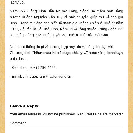
lạc từ đó.
Năm 1975, ông Kính đến Phước Long, Sông Bé thăm bạn đồng
hương là ông Nguyễn Văn Tuy và nhờ chuyển giúp thư về cho gia
đình. Trong thư ông cho biết đã tham gia kháng chiến ở Huế từ năm
1971, đổi tên là Lê Thế Lĩnh. Năm 1974, ông thuộc Trung đoàn 23,
sau giải phóng thì đi huấn luyện đặc biệt ở Thủ Đức, Sài Gòn.
Nếu ai có thông tin gì về trường hợp này, xin vui lòng liên lạc với
Chương trình
"Như chưa hề có cuộc chia ly…"
hoặc để lại
bình luận
phía dưới.
- Điện thoại: (08) 6264 7777.
- Email:
timnguoithan@haylentieng.vn
.
Leave a Reply
Your email address will not be published.
Required fields are marked
*
Comment