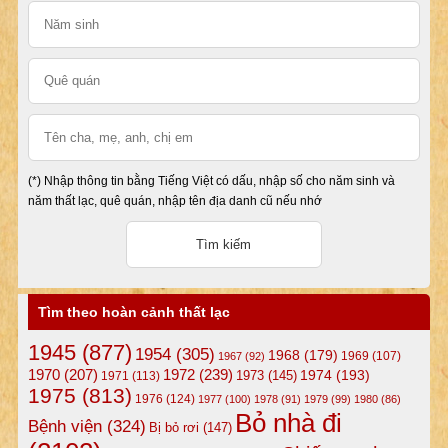
(*) Nhập thông tin bằng Tiếng Việt có dấu, nhập số cho năm sinh và
năm thất lạc, quê quán, nhập tên địa danh cũ nếu nhớ
Tìm theo hoàn cảnh thất lạc
1945
(877)
1954
(305)
1968
(179)
1969
(107)
1967
(92)
1972
(239)
1970
(207)
1974
(193)
1973
(145)
1971
(113)
1975
(813)
1976
(124)
1977
(100)
1978
(91)
1979
(99)
1980
(86)
Bỏ nhà đi
Bệnh viện
(324)
Bị bỏ rơi
(147)