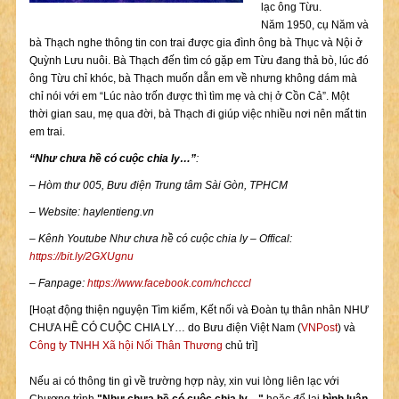
lạc ông Từu.
Năm 1950, cụ Năm và
bà Thạch nghe thông tin con trai được gia đình ông bà Thục và Nội ở
Quỳnh Lưu nuôi. Bà Thạch đến tìm có gặp em Từu đang thả bò, lúc đó
ông Từu chỉ khóc, bà Thạch muốn dẫn em về nhưng không dám mà
chỉ nói với em “Lúc nào trốn được thì tìm mẹ và chị ở Cồn Cả”. Một
thời gian sau, mẹ qua đời, bà Thạch đi giúp việc nhiều nơi nên mất tin
em trai.
“Nh
ư
ch
ư
a h
ề
có cu
ộ
c chia ly…”
:
– Hòm th
ư
005, B
ư
u
đ
i
ệ
n Trung t
â
m S
à
i G
ò
n, TPHCM
– Website: haylentieng.vn
– Kênh Youtube Như chưa hề có cuộc chia ly – Offical:
https://bit.ly/2GXUgnu
– Fanpage:
https://www.facebook.com/nchcccl
[Hoạt động thiện nguyện Tìm kiếm, Kết nối và Đoàn tụ thân nhân NHƯ
CHƯA HỀ CÓ CUỘC CHIA LY… do Bưu điện Việt Nam (
VNPost
) và
Công ty TNHH Xã hội Nối Thân Thương
chủ trì]
Nếu ai có thông tin gì về trường hợp này, xin vui lòng liên lạc với