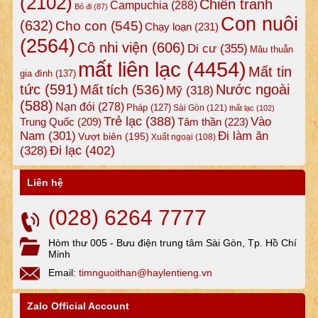
(2102)
Chiến tranh
Campuchia
(288)
Bỏ đi
(87)
Con nuôi
(632)
Cho con
(545)
Chạy loạn
(231)
(2564)
Cô nhi viện
(606)
Di cư
(355)
Mâu thuẫn
mất liên lạc
(4454)
Mất tin
gia đình
(137)
tức
(591)
Nước ngoài
Mất tích
(536)
Mỹ
(318)
(588)
Nạn đói
(278)
Pháp
(127)
Sài Gòn
(121)
thất lạc
(102)
Trẻ lạc
(388)
Vào
Tâm thần
(223)
Trung Quốc
(209)
Nam
(301)
Đi làm ăn
Vượt biên
(195)
Xuất ngoại
(108)
Đi lạc
(402)
(328)
Liên hệ
(028) 6264 7777
Hòm thư 005 - Bưu điện trung tâm Sài Gòn, Tp. Hồ Chí
Minh
Email:
timnguoithan@haylentieng.vn
Zalo Official Account