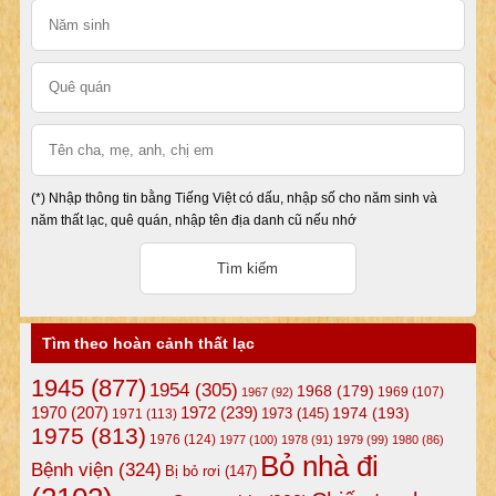
(*) Nhập thông tin bằng Tiếng Việt có dấu, nhập số cho năm sinh và
năm thất lạc, quê quán, nhập tên địa danh cũ nếu nhớ
Tìm theo hoàn cảnh thất lạc
1945
(877)
1954
(305)
1968
(179)
1969
(107)
1967
(92)
1972
(239)
1970
(207)
1974
(193)
1973
(145)
1971
(113)
1975
(813)
1976
(124)
1977
(100)
1978
(91)
1979
(99)
1980
(86)
Bỏ nhà đi
Bệnh viện
(324)
Bị bỏ rơi
(147)