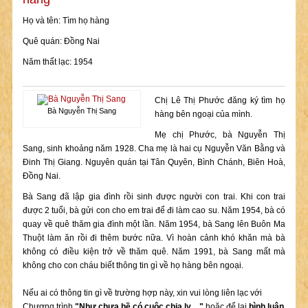
Họ và tên: Tìm họ hàng
Quê quán: Đồng Nai
Năm thất lạc: 1954
Chị Lê Thị Phước đăng ký tìm họ
Bà Nguyễn Thị Sang
hàng bên ngoại của mình.
Mẹ chị Phước, bà Nguyễn Thị
Sang, sinh khoảng năm 1928. Cha mẹ là hai cụ Nguyễn Văn Bằng và
Đinh Thị Giang. Nguyên quán tại Tân Quyên, Bình Chánh, Biên Hoà,
Đồng Nai.
Bà Sang đã lập gia đình rồi sinh được người con trai. Khi con trai
được 2 tuổi, bà gửi con cho em trai để đi làm cao su. Năm 1954, bà có
quay về quê thăm gia đình một lần. Năm 1954, bà Sang lên Buôn Ma
Thuột làm ăn rồi đi thêm bước nữa. Vì hoàn cảnh khó khăn mà bà
không có điều kiện trở về thăm quê. Năm 1991, bà Sang mất mà
không cho con cháu biết thông tin gì về họ hàng bên ngoại.
Nếu ai có thông tin gì về trường hợp này, xin vui lòng liên lạc với
Chương trình
"Như chưa hề có cuộc chia ly…"
hoặc để lại
bình luận