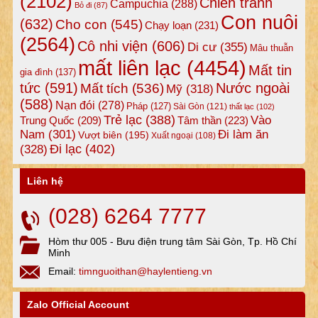
(2102)
Chiến tranh
Campuchia
(288)
Bỏ đi
(87)
Con nuôi
(632)
Cho con
(545)
Chạy loạn
(231)
(2564)
Cô nhi viện
(606)
Di cư
(355)
Mâu thuẫn
mất liên lạc
(4454)
Mất tin
gia đình
(137)
tức
(591)
Nước ngoài
Mất tích
(536)
Mỹ
(318)
(588)
Nạn đói
(278)
Pháp
(127)
Sài Gòn
(121)
thất lạc
(102)
Trẻ lạc
(388)
Vào
Tâm thần
(223)
Trung Quốc
(209)
Nam
(301)
Đi làm ăn
Vượt biên
(195)
Xuất ngoại
(108)
Đi lạc
(402)
(328)
Liên hệ
(028) 6264 7777
Hòm thư 005 - Bưu điện trung tâm Sài Gòn, Tp. Hồ Chí
Minh
Email:
timnguoithan@haylentieng.vn
Zalo Official Account