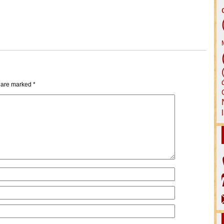
s are marked
*