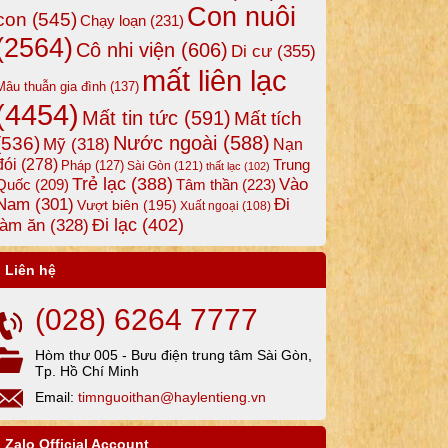
Con nuôi
con
(545)
Chạy loạn
(231)
(2564)
Cô nhi viện
(606)
Di cư
(355)
mất liên lạc
Mâu thuẫn gia đình
(137)
(4454)
Mất tin tức
(591)
Mất tích
Nước ngoài
(588)
(536)
Mỹ
(318)
Nạn
đói
(278)
Trung
Pháp
(127)
Sài Gòn
(121)
thất lạc
(102)
Trẻ lạc
(388)
Vào
Tâm thần
(223)
Quốc
(209)
Nam
(301)
Đi
Vượt biên
(195)
Xuất ngoại
(108)
Đi lạc
(402)
làm ăn
(328)
Liên hệ
(028) 6264 7777
Hòm thư 005 - Bưu điện trung tâm Sài Gòn,
Tp. Hồ Chí Minh
Email:
timnguoithan@haylentieng.vn
Zalo Official Account