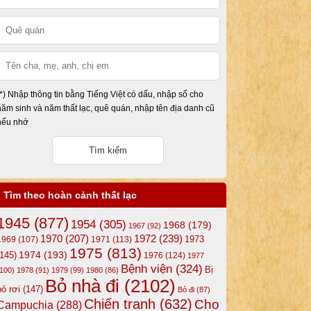
(*) Nhập thông tin bằng Tiếng Việt có dấu, nhập số cho
năm sinh và năm thất lạc, quê quán, nhập tên địa danh cũ
nếu nhớ
Tìm theo hoàn cảnh thất lạc
1945
(877)
1954
(305)
1968
(179)
1967
(92)
1972
(239)
1970
(207)
1973
1969
(107)
1971
(113)
1975
(813)
1974
(193)
(145)
1976
(124)
1977
Bệnh viện
(324)
Bị
(100)
1978
(91)
1979
(99)
1980
(86)
Bỏ nhà đi
(2102)
bỏ rơi
(147)
Bỏ đi
(87)
Chiến tranh
(632)
Cho
Campuchia
(288)