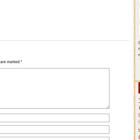
s are marked
*