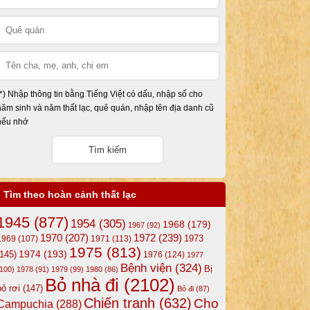
(*) Nhập thông tin bằng Tiếng Việt có dấu, nhập số cho
năm sinh và năm thất lạc, quê quán, nhập tên địa danh cũ
nếu nhớ
Tìm theo hoàn cảnh thất lạc
1945
(877)
1954
(305)
1968
(179)
1967
(92)
1972
(239)
1970
(207)
1973
1969
(107)
1971
(113)
1975
(813)
1974
(193)
(145)
1976
(124)
1977
Bệnh viện
(324)
Bị
(100)
1978
(91)
1979
(99)
1980
(86)
Bỏ nhà đi
(2102)
bỏ rơi
(147)
Bỏ đi
(87)
Chiến tranh
(632)
Cho
Campuchia
(288)