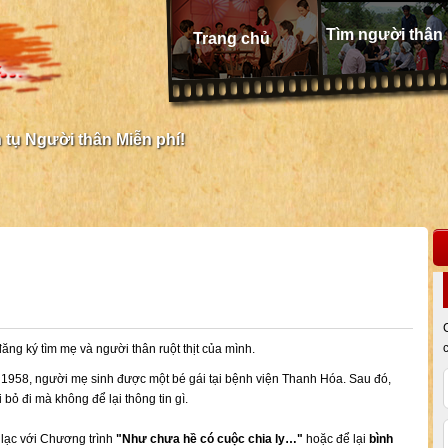
Tìm người thân
Trang chủ
tụ Người thân Miễn phí!
ng ký tìm mẹ và người thân ruột thịt của mình.
m 1958, người mẹ sinh được một bé gái tại bệnh viện Thanh Hóa. Sau đó,
ỏ đi mà không để lại thông tin gì.
n lạc với Chương trình
"Như chưa hề có cuộc chia ly…"
hoặc để lại
bình