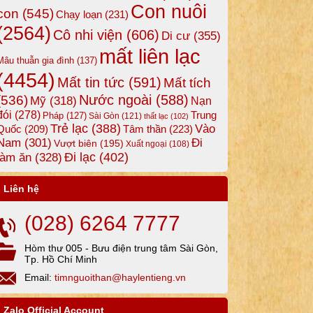
Con nuôi
con
(545)
Chạy loạn
(231)
(2564)
Cô nhi viện
(606)
Di cư
(355)
mất liên lạc
Mâu thuẫn gia đình
(137)
(4454)
Mất tin tức
(591)
Mất tích
Nước ngoài
(588)
(536)
Mỹ
(318)
Nạn
đói
(278)
Trung
Pháp
(127)
Sài Gòn
(121)
thất lạc
(102)
Trẻ lạc
(388)
Vào
Tâm thần
(223)
Quốc
(209)
Nam
(301)
Đi
Vượt biên
(195)
Xuất ngoại
(108)
Đi lạc
(402)
làm ăn
(328)
Liên hệ
(028) 6264 7777
Hòm thư 005 - Bưu điện trung tâm Sài Gòn,
Tp. Hồ Chí Minh
Email:
timnguoithan@haylentieng.vn
Zalo Official Account