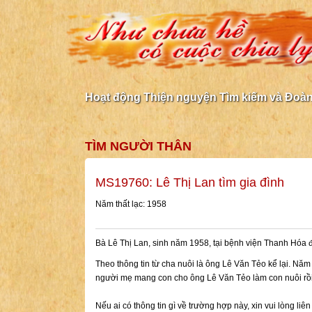
Hoạt động Thiện nguyện Tìm kiếm và Đoàn 
TÌM NGƯỜI THÂN
MS19760: Lê Thị Lan tìm gia đình
Năm thất lạc: 1958
Bà Lê Thị Lan, sinh năm 1958, tại bệnh viện Thanh Hóa đă
Theo thông tin từ cha nuôi là ông Lê Văn Tẻo kể lại. Nă
người mẹ mang con cho ông Lê Văn Tẻo làm con nuôi rồi b
Nếu ai có thông tin gì về trường hợp này, xin vui lòng liê